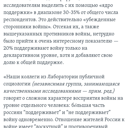
исследователям выделить с их помощью «ядро
поддержки» в диапазоне 30-35% от общего числа
респондентов. Это действительно «убежденные
сторонники войны». Отсекая их, а также
вышеуказанных противников войны, нетрудно
было прийти к очень интересному показателю —
20% поддерживают войну только на
декларативном уровне, хотя и добавляют свою
долю к общей поддержке.
«Наши коллеги из Лаборатории публичной
социологии
(независимая группа, занимающаяся
качественными исследованиями — прим. ред.)
говорят о сложном характере восприятия войны на
уровне отдельного человека: б
ó
льшая часть
россиян “поддерживает” и “не поддерживает”
войну одновременно. Отношение жителей России к
войне имеет “лоскутный” и противоречивый