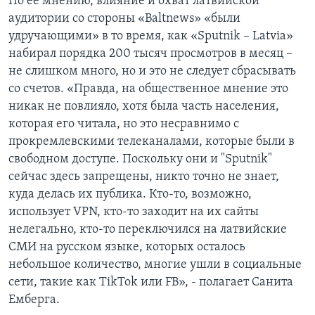
По ее мнению, влияние и охват латвийской
аудитории со стороны «Baltnews» «были
удручающими» в то время, как «Sputnik – Latvia»
набирал порядка 200 тысяч просмотров в месяц –
не слишком много, но и это не следует сбрасывать
со счетов. «Правда, на общественное мнение это
никак не повлияло, хотя была часть населения,
которая его читала, но это несравнимо с
прокремлевскими телеканалами, которые были в
свободном доступе. Поскольку они и "Sputnik"
сейчас здесь запрещены, никто точно не знает,
куда делась их публика. Кто-то, возможно,
использует VPN, кто-то заходит на их сайты
нелегально, кто-то переключился на латвийские
СМИ на русском языке, которых осталось
небольшое количество, многие ушли в социальные
сети, такие как TikTok или FB», - полагает Санита
Емберга.