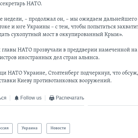
секретарь НАТО.
 недели, – продолжал он, – мы ожидаем дальнейшего
токе и юге Украины – с тем, чтобы попытаться захвати
здать сухопутный мост в оккупированный Крым».
главы НАТО прозвучали в преддверии намеченной на
истров иностранных дел стран альянса.
щи НАТО Украине, Столтенберг подчеркнул, что обсуж
оставки Киеву противотанковых вооружений.
ься
Follow us
Распечатать
оссия
Украина
Новости