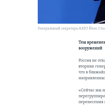
Генеральный секретарь НАТО Йенс Стол
Тем временем
вооружений
Россия не отк
вторник гене
что в ближай
направленных
«Сейчас мы н
перегруппиро
перенесения 