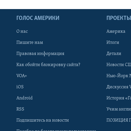
ГОЛОС АМЕРИКИ
ПРОЕКТ
О нас
Америка
Пишите нам
Итоги
Правовая информация
Детали
Как обойти блокировку сайта?
Новости СШ
VOA+
Нью-Йорк 
iOS
Дискуссия 
Android
История «Г
RSS
Учим англ
Learning English
Подпишитесь на новости
ПОЗИЦИЯ 