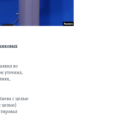
танковых
заявил во
он уточнил,
лиях,
Киева с целью
с целью)
атировал