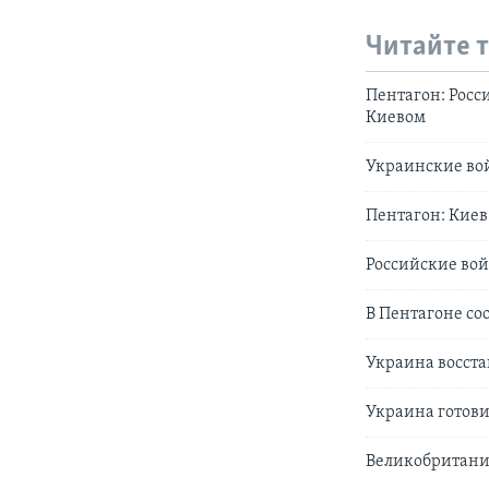
Читайте 
Пентагон: Росс
Киевом
Украинские во
Пентагон: Киев
Российские вой
В Пентагоне со
Украина восста
Украина готови
Великобритания