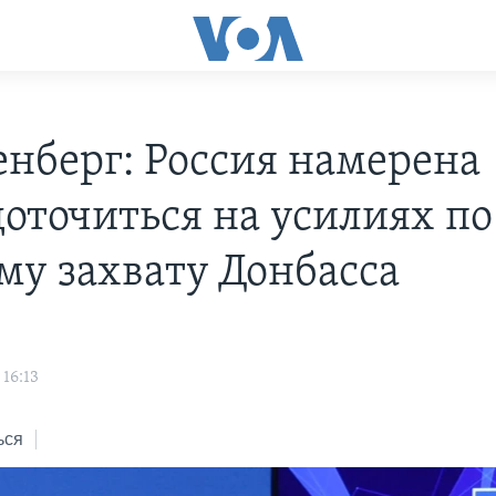
енберг: Россия намерена
доточиться на усилиях по
му захвату Донбасса
16:13
ься