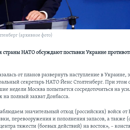
тенберг (архивное фото)
 страны НАТО обсуждают поставки Украине противо
азалась от планов развернуть наступление в Украине, 
ральный секретарь НАТО Йенс Столтенберг. При этом 
шие недели Москва попытается сосредоточиться на уси
 на полный захват Донбасса.
аблюдаем значительный отход (российских) войск от 
вки, перевооружения и пополнения запасов, а также (
центра тяжести (боевых действий) на восток», – конст