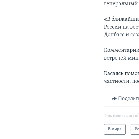
генеральный 
«В ближайшие
России на вос
Донбасс и со
Комментарии 
встречей мин
Касаясь помо
частности, п
Поделит
This item is part of
В мире
Р