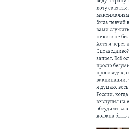
ведут страну 
хочу сказать
максимализму
была певчей в
вами служить 
никого не бил
Хотя я через 
Справедливо? 
запрет. Всё о
просто безуми
проповедях, о
вакцинации, 
я думаю, весь
России, когда
выступил на 
обсудили вла
должна быть д