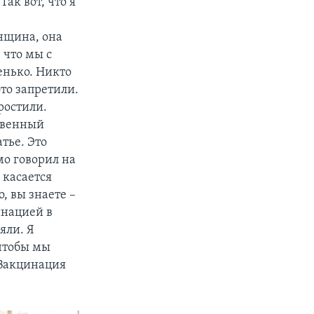
ак вот, что я
нщина, она
 что мы с
енько. Никто
это запретили.
ростили.
ственный
атье. Это
мо говорил на
 касается
, вы знаете –
инацией в
яли. Я
 чтобы мы
 Вакцинация