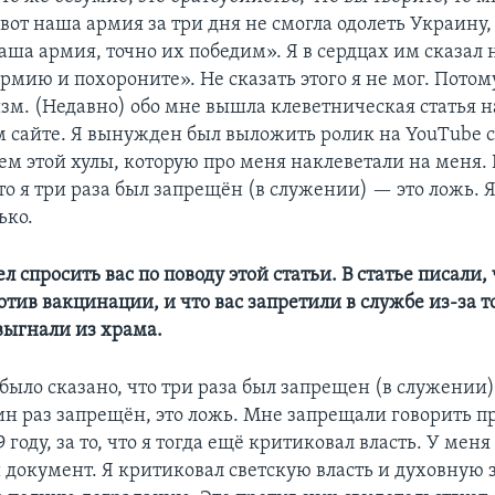
«вот наша армия за три дня не смогла одолеть Украину, 
ша армия, точно их победим». Я в сердцах им сказал н
рмию и похороните». Не сказать этого я не мог. Потому
изм. (Недавно) обо мне вышла клеветническая статья н
 сайте. Я вынужден был выложить ролик на YouTubе 
м этой хулы, которую про меня наклеветали на меня. 
то я три раза был запрещён (в служении) — это ложь. 
ько.
тел спросить вас по поводу этой статьи. В статье писали,
тив вакцинации, и что вас запретили в службе из-за то
ыгнали из храма.
было сказано, что три раза был запрещен (в служении)
ин раз запрещён, это ложь. Мне запрещали говорить пр
 году, за то, что я тогда ещё критиковал власть. У меня
документ. Я критиковал светскую власть и духовную за