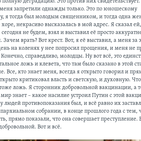
в полную деградацию. Это против них свидетельствует. Т
: меня запретили однажды только. Это по юношескому
, я тогда был молодым священником, и тогда одна же
 хоре, некрасиво высказалась в мой адрес. Я сказал ей,
сегодня не будем, взял и выставил её просто аккуратн
. Зачем врать? Вот крест. Вот, я её выставил, а меня за 
день на коленях у нее попросил прощения, и меня не п
Конечно, справедливо, молодцы. Ну вот всё, это един
стальное ложь и клевета, что там было сказано в этой ст
е. Все, кто знает меня, всегда я открыто говорил и пря
ткрыто критиковал власть и светскую, и духовную. Что
тоже ложь. Я сторонник добровольной вакцинации, а то
 мир знает – какое насилие устроил Путин с этой вакц
 у людей противопоказания был, и всё равно их заставл
епархиальном собрании, в конце прошлого года с тем,
сть, прямо показали, что она совершает преступление.
обровольной. Вот и всё.