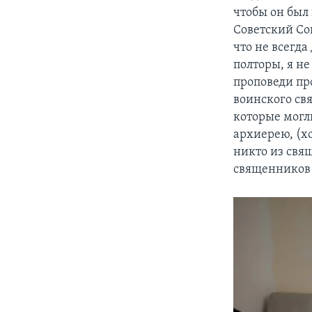
чтобы он был
Советский Сою
что не всегда
полторы, я не
проповеди пр
воинского св
которые могли
архиерею, (хо
никто из свя
священников 