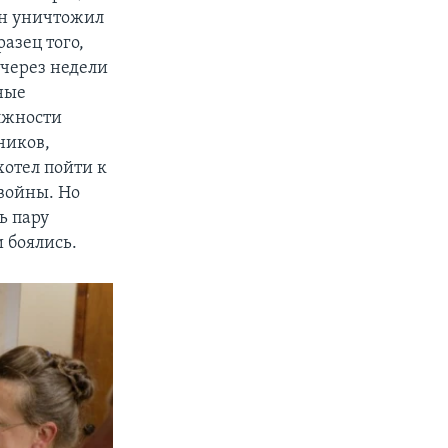
он уничтожил
азец того,
 через недели
зные
лжности
ников,
хотел пойти к
 войны. Но
ь пару
 боялись.