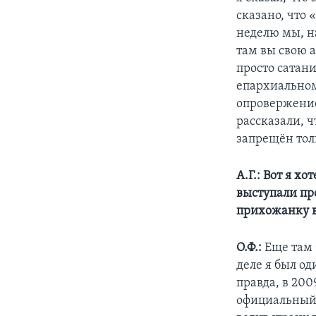
сказано, что 
неделю мы, на
там вы свою а
просто сатан
епархиальном
опровержение
рассказали, ч
запрещён тол
А.Г.: Вот я хо
выступали про
прихожанку в
О.Ф.:
Еще там 
деле я был од
правда, в 2009
официальный 