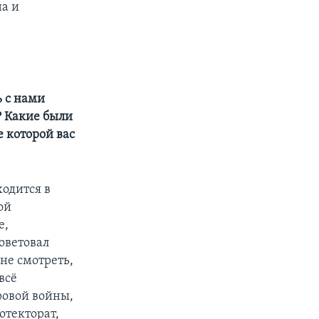
на и
ь с нами
? Какие были
 которой вас
ходится в
ой
е,
советовал
не смотреть,
всё
ровой войны,
отекторат,