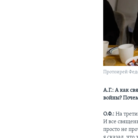
Протоирей Федо
А.Г.: А как 
войны? Поче
О.Ф.:
На трети
И все священ
просто не про
я сказал, что