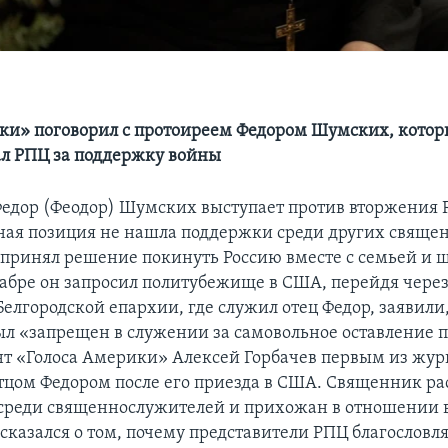
ки» поговорил с протоиреем Федором Шумских, кото
ал РПЦ за поддержку войны
едор (Феодор) Шумских выступает против вторжения Р
ная позиция не нашла поддержки среди других свяще
н принял решение покинуть Россию вместе с семьей и 
кабре он запросил политубежище в США, перейдя через
елгородской епархии, где служил отец Федор, заявили,
л «запрещен в служении за самовольное оставление п
т «Голоса Америки» Алексей Горбачев первым из жур
отцом Федором после его приезда в США. Священник ра
среди священнослужителей и прихожан в отношении 
сказался о том, почему представители РПЦ благословл