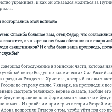
йство украинцев, и как он отказался молиться за Пути
рилла.
восторгались этой войной»
чев: Спасибо большое вам, отец Фёдор, что согласилис
Расскажите, в январе какая была обстановка в епархии
реди священников? И о чём была ваша проповедь, после
т службы?
 совершал богослужение в воинской части, которая на
то учебный центр Воздушно-космических Сил Российск
а праздник Рождества Христова, который как вы знает
 России по старому стилю, 7 января, на проповеди я по
ньше смотреть телевизор, вернее сказать, вообще его 
ни будут неправильно информированы властью и будут 
понимать. И привёл им пример из истории Второй ми
Афона попросили Гитлера о том, чтобы уйти под его пр