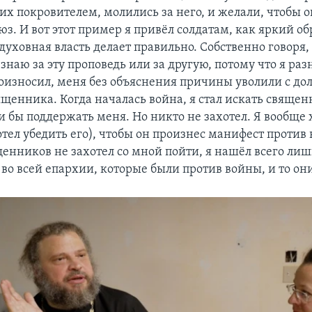
 их покровителем, молились за него, и желали, чтобы 
з. И вот этот пример я привёл солдатам, как яркий обр
 духовная власть делает правильно. Собственно говоря,
 знаю за эту проповедь или за другую, потому что я ра
оизносил, меня без объяснения причины уволили с до
ященника. Когда началась война, я стал искать священ
 бы поддержать меня. Но никто не захотел. Я вообще 
тел убедить его), чтобы он произнес манифест против
щенников не захотел со мной пойти, я нашёл всего лиш
во всей епархии, которые были против войны, и то они