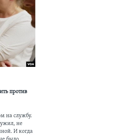
ить против
ом на службу.
лужил, не
йной. И когда
мне было