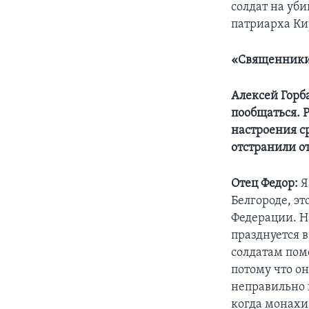
солдат на уби
патриарха Ки
«Священники 
Алексей Горба
пообщаться. 
настроения с
отстранили о
Отец Федор:
Я
Белгороде, э
Федерации. Н
празднуется в
солдатам поме
потому что о
неправильно 
когда монахи 