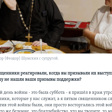
р (Феодор) Шумских с супругой.
священники реагировали, когда вы призывали их выступ
му не нашли ваши призывы поддержки?
й день войны - это была суббота - я пришёл в храм утр
ники, которые у нас служат, а я пятым священником с
тив этой войны были, они просто восторгались этой во
 это же безумие, это братоубийство, что вы творите, то 