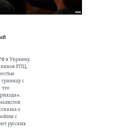
рый
Ф в Украину.
нников РПЦ,
шестью
 границу с
 что
рихода».
налистов
ссказал о
войны с
яют русских