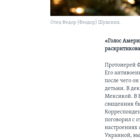
Отец Федор (Феодор) Шумских.
«Голос Амери
раскритиков
Протоиерей Ф
Его антивоен
после чего о
детьми. В де
Мексикой. В Б
священник бы
Корреспонден
поговорил с 
настроениях 
Украиной, вы