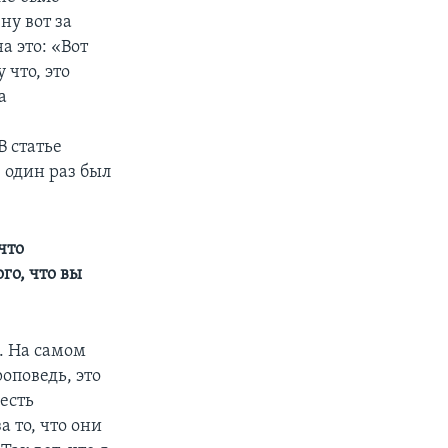
ну вот за
а это: «Вот
 что, это
а
с
В статье
Я один раз был
 что
го, что вы
. На самом
оповедь, это
 есть
 то, что они