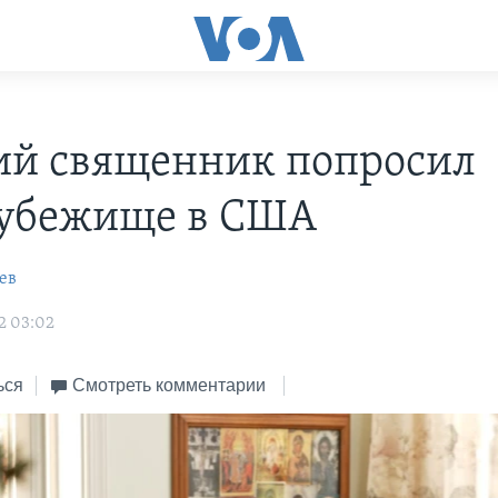
ий священник попросил
тубежище в США
ев
2 03:02
ься
Смотреть комментарии