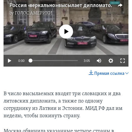
Россия «зеркально» высылает дипломатов
by
ГОЛОС АМЕРИКИ
No media source currently available
0:00
3:05
Прямая ссылка
В число высылаемых входят три словацких и два
литовских дипломата, а также по одному
сотруднику из Латвии и Эстонии. МИД РФ дал им
неделю, чтобы покинуть страну.
Москва обвинила указанные четыре страны в