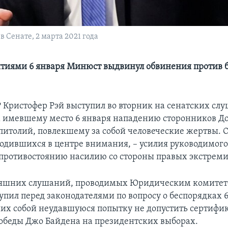
 Сенате, 2 марта 2021 года
бытиями 6 января Минюст выдвинул обвинения против 
 Кристофер Рэй выступил во вторник на сенатских сл
имевшему место 6 января нападению сторонников Д
питолий, повлекшему за собой человеческие жертвы. 
ходившихся в центре внимания, – усилия руководимого
 противостоянию насилию со стороны правых экстреми
няшних слушаний, проводимых Юридическим комитет
упил перед законодателями по вопросу о беспорядках 6
их собой неудавшуюся попытку не допустить сертифи
обеды Джо Байдена на президентских выборах.