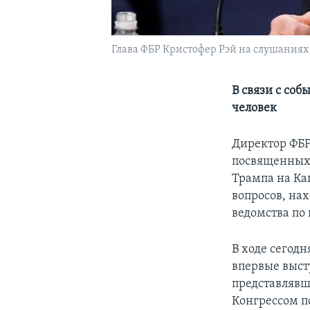
Глава ФБР Кристофер Рэй на слушаниях в
В связи с со
человек
Директор ФБР
посвященных 
Трампа на Ка
вопросов, на
ведомства по
В ходе сегод
впервые выст
представлявш
Конгрессом п