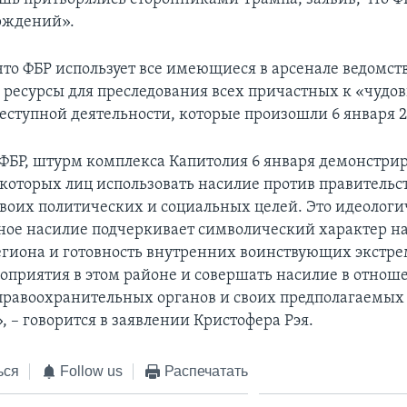
рждений».
что ФБР использует все имеющиеся в арсенале ведомст
 ресурсы для преследования всех причастных к «чуд
еступной деятельности, которые произошли 6 января 2
ФБР, штурм комплекса Капитолия 6 января демонстрир
екоторых лиц использовать насилие против правительс
воих политических и социальных целей. Это идеологи
ое насилие подчеркивает символический характер н
егиона и готовность внутренних воинствующих экстре
оприятия в этом районе и совершать насилие в отнош
правоохранительных органов и своих предполагаемых
 – говорится в заявлении Кристофера Рэя.
ься
Follow us
Распечатать