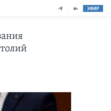
ЭФИР
зания
итолий