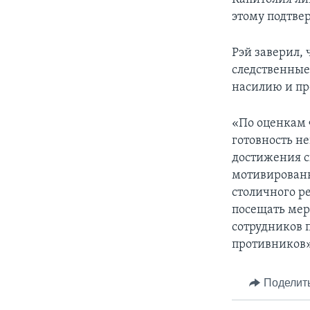
этому подтве
Рэй заверил, 
следственные
насилию и пр
«По оценкам 
готовность н
достижения с
мотивированн
столичного р
посещать мер
сотрудников 
противников»,
Поделит