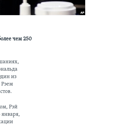
более чем 250
ушаниях,
ональда
Один из
 Рэем
стов.
ом, Рэй
 января,
кации