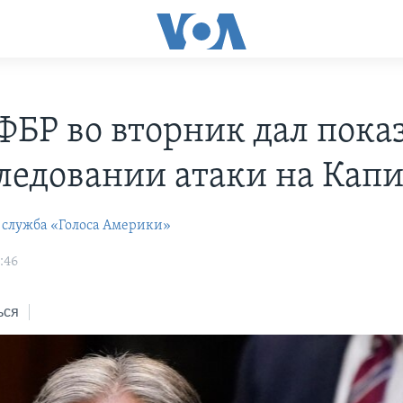
 ФБР во вторник дал пока
следовании атаки на Кап
 служба «Голоса Америки»
:46
ься