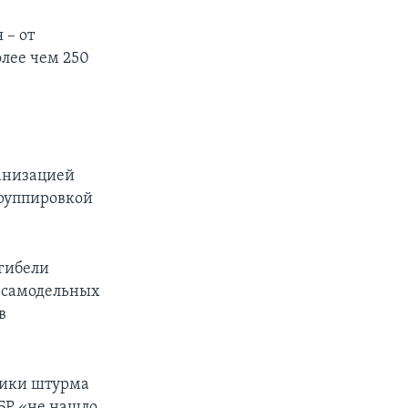
 – от
олее чем 250
ганизацией
группировкой
 гибели
 самодельных
в
ники штурма
БР «не нашло