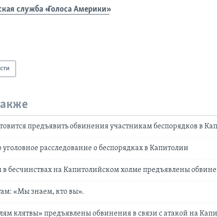
ская служба «Голоса Америки»
сти
также
товится предъявить обвинения участникам беспорядков в Ка
 уголовное расследование о беспорядках в Капитолии
 в бесчинствах на Капитолийском холме предъявлены обвин
ам: «Мы знаем, кто вы».
ям клятвы» предъявлены обвинения в связи с атакой на Кап