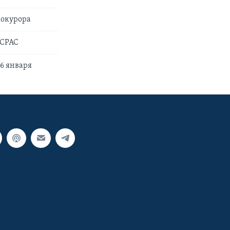
рокурора
 CPAC
 6 января