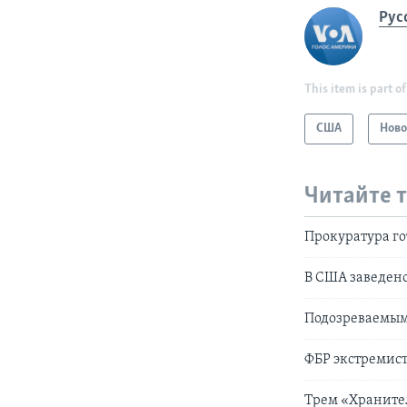
Рус
This item is part of
США
Ново
Читайте 
Прокуратура го
В США заведено
Подозреваемым
ФБР экстремист
Трем «Хранител