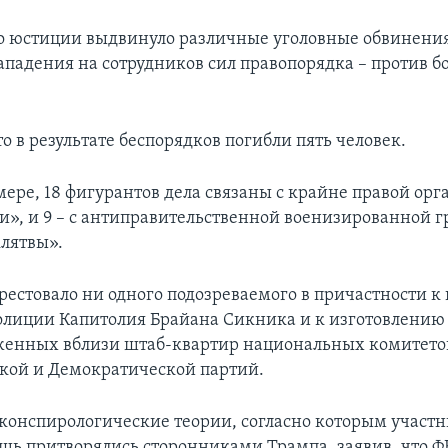
 юстиции выдвинуло различные уголовные обвинения
ападения на сотрудников сил правопорядка – против б
 в результате беспорядков погибли пять человек.
ере, 18 фигурантов дела связаны с крайне правой ор
и», и 9 – с антиправительственной военизированной 
лятвы».
рестовало ни одного подозреваемого в причастности к
олиции Капитолия Брайана Сикника и к изготовлению
женных вблизи штаб-квартир национальных комитето
кой и Демократической партий.
 конспирологические теории, согласно которым участ
шь притворялись сторонниками Трампа, заявив, что Ф