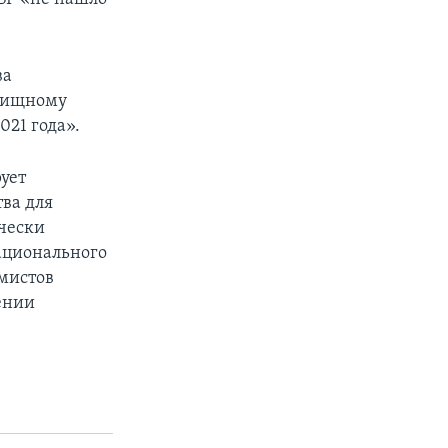
ва
овищному
021 года».
ует
тва для
чески
ационального
мистов
ении