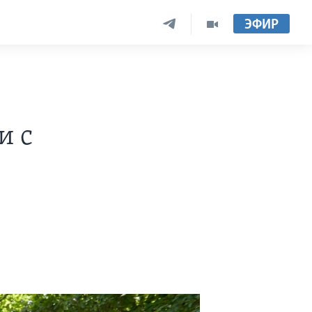
ЭФИР
и с