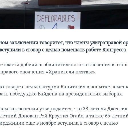
ном заключении говорится, что члены ультраправой о
вступили в сговор с целью помешать работе Конгресса
 власти добились обвинительного заключения в отно
аправого ополчения «Хранители клятвы».
в сговоре с целью штурма Капитолия в попытке помеш
ать победу Джо Байдена на президентских выборах.
ном заключении утверждается, что 38-летняя Джесси
-летний Донован Рэй Кроул из Огайо, а также 65-летни
Вирджинии еще в ноябре вступили в сговор с целью