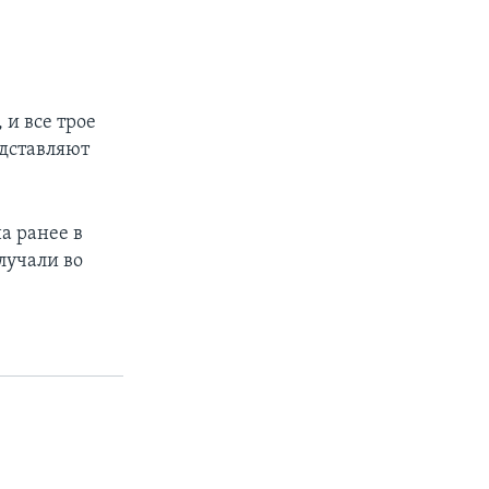
 и все трое
едставляют
а ранее в
лучали во