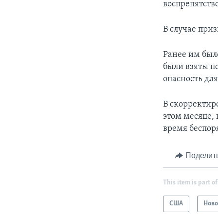
воспрепятство
В случае при
Ранее им был
были взяты по
опасность для
В скорректир
этом месяце, 
время беспор
Поделит
This item is part of
США
Ново