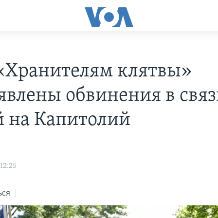
«Хранителям клятвы»
явлены обвинения в связ
й на Капитолий
12:25
ься