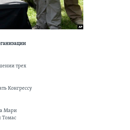
рганизации
шении трех
ать Конгрессу
ка Мари
й Томас