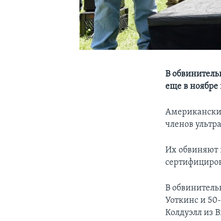
В обвинитель
еще в ноябре 
Американские
членов ультр
Их обвиняют 
сертифициров
В обвинитель
Уоткинс и 50
Колдуэлл из 