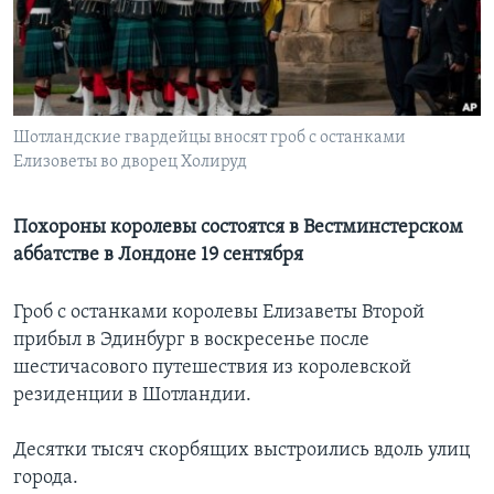
Learning English
СОЦИАЛЬНЫЕ СЕТИ
Шотландские гвардейцы вносят гроб с останками
Елизоветы во дворец Холируд
Языки
Похороны королевы состоятся в Вестминстерском
аббатстве в Лондоне 19 сентября
Гроб с останками королевы Елизаветы Второй
прибыл в Эдинбург в воскресенье после
шестичасового путешествия из королевской
резиденции в Шотландии.
Десятки тысяч скорбящих выстроились вдоль улиц
города.