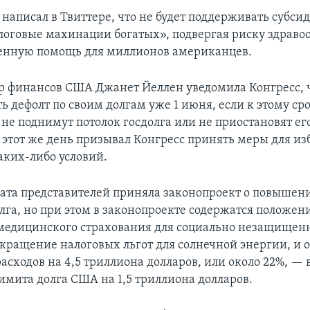
 написал в Твиттере, что не будет поддерживать субс
логовые махинации богатых», подвергая риску здраво
енную помощь для миллионов американцев.
р финансов США Джанет Йеллен уведомила Конгресс,
ь дефолт по своим долгам уже 1 июня, если к этому ср
не поднимут потолок госдолга или не приостановят ег
 этот же день призывал Конгресс принять меры для и
аких-либо условий.
лата представителей приняла законопроект о повышен
лга, но при этом в законопроекте содержатся положен
едицинского страхования для социально незащищен
окращение налоговых льгот для солнечной энергии, и 
асходов на 4,5 триллиона долларов, или около 22%, — 
имита долга США на 1,5 триллиона долларов.