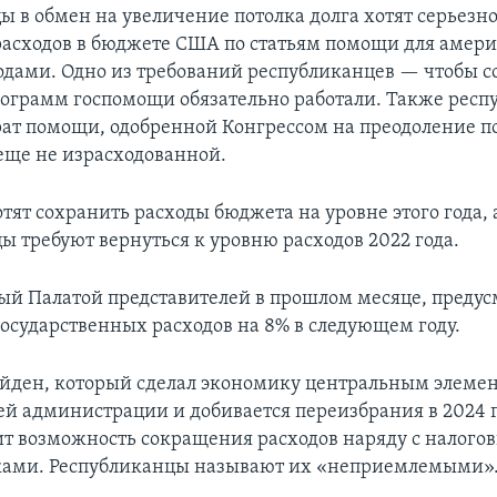
ы в обмен на увеличение потолка долга хотят серьезн
асходов в бюджете США по статьям помощи для амери
дами. Одно из требований республиканцев — чтобы с
ограмм госпомощи обязательно работали. Также рес
рат помощи, одобренной Конгрессом на преодоление п
 еще не израсходованной.
тят сохранить расходы бюджета на уровне этого года, 
ы требуют вернуться к уровню расходов 2022 года.
ый Палатой представителей в прошлом месяце, предус
осударственных расходов на 8% в следующем году.
йден, который сделал экономику центральным элеме
ей администрации и добивается переизбрания в 2024 го
ит возможность сокращения расходов наряду с налого
ками. Республиканцы называют их «неприемлемыми»