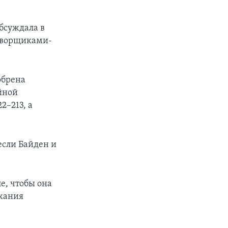
бсуждала в
говорщиками-
обрена
ийной
2–213, а
если Байден и
е, чтобы она
ежания