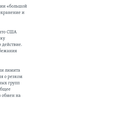
идии «большой
охранение и
 что США
оку
о действие.
збежания
ии лимита
ия о резком
ных групп
общее
в обмен на