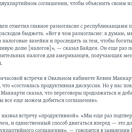
двухпартийном соглашении, чтобы объяснить своим и
ден отметил главное разногласие с республиканцами п
асходов бюджета. «Вот в чем разногласие: я думаю, 
 налоговые лазейки и проследить за тем, чтобы богат
ивую долю [налогов]», — сказал Байден. Он еще раз п
нительных налогов для американцев, получающих ме
д.
рачасовой встречи в Овальном кабинете Кевин Маккар
что «состоялась продуктивная дискуссия. Но у нас пок
 Маккарти сказал, что переговоры продолжаться и доб
мы все еще можем добиться соглашения».
 назвал встречу «продуктивной». «Мы еще раз подтвер
чен, и единственный способ двигаться вперед — это д
вухпартийного соглашения», — говорится в заявлении 