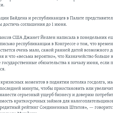
чи.
ции Байдена и республиканцев в Палате представителе
ы достичь соглашения до 1 июня.
нсов США Джанет Йеллен написала в понедельник ещ
письмо республиканцам в Конгрессе о том, что времен
стается очень мало, самой ранней датой возможного д
ня и что «весьма вероятно», что Казначейство больше 
 государственные обязательства к началу июня, если п
ся.
кризисных моментов в поднятии потолка госдолга, мы
последней минуты, чтобы приостановить или увеличи
 нанести серьезный ущерб бизнесу и доверию потреби
имость краткосрочных займов для налогоплательщиков
кредитный рейтинг Соединенных Штатов», — говоритс