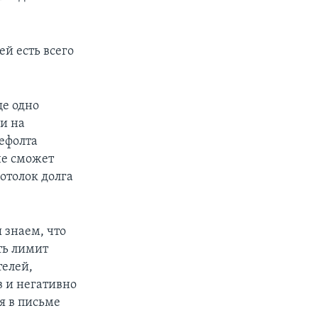
й есть всего
е одно
и на
ефолта
не сможет
отолок долга
 знаем, что
ть лимит
телей,
 и негативно
я в письме