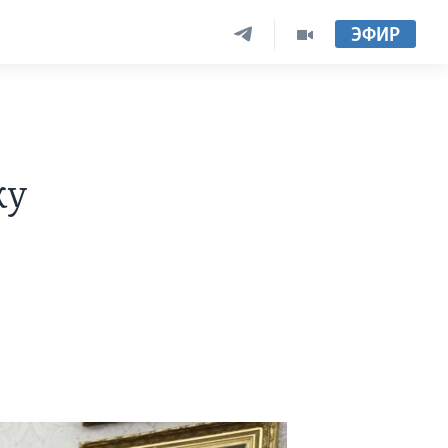
ЭФИР
ку