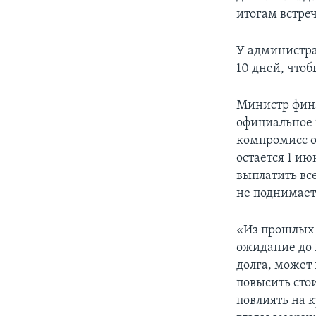
итогам встре
У администра
10 дней, чтоб
Министр фина
официальное 
компромисс о
остается 1 ию
выплатить все
не поднимает
«Из прошлых 
ожидание до 
долга, может
повысить сто
повлиять на 