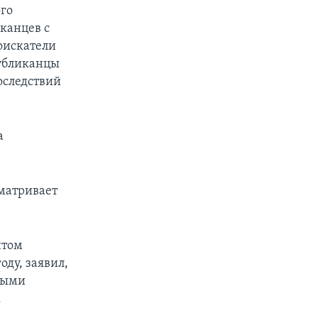
ого
канцев с
оискатели
публиканцы
оследствий
а
матривает
нтом
ду, заявил,
выми
.