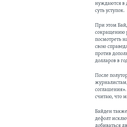
нуждаются в 
суть уступок.
При этом Бай
сокращению р
посмотреть на
свою справедл
против допол
долларов в го
После полуто
журналистам, 
соглашения».
считаю, что 
Байден также
дефолт исклю
добиваться д