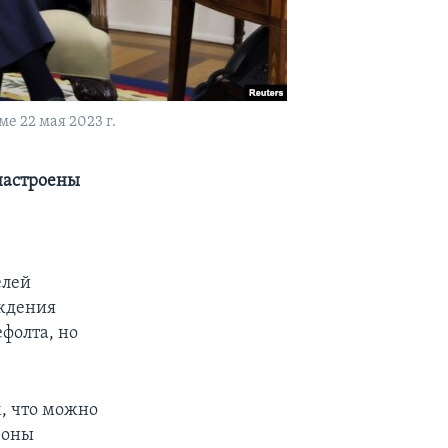
е 22 мая 2023 г.
 настроены
елей
уждения
фолта, но
м, что можно
роны