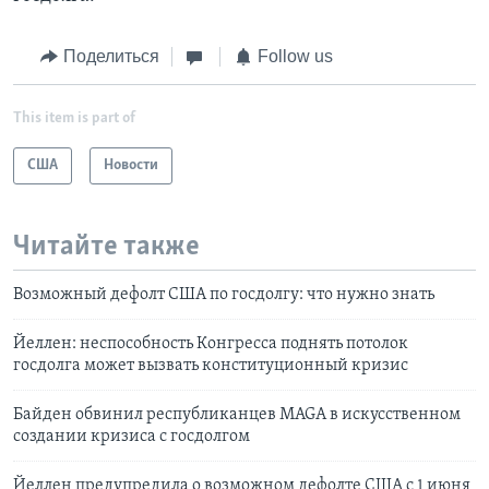
Поделиться
Follow us
This item is part of
США
Новости
Читайте также
Возможный дефолт США по госдолгу: что нужно знать
Йеллен: неспособность Конгресса поднять потолок
госдолга может вызвать конституционный кризис
Байден обвинил республиканцев MAGA в искусственном
создании кризиса с госдолгом
Йеллен предупредила о возможном дефолте США с 1 июня