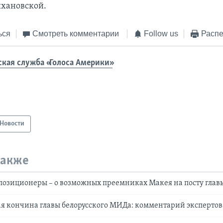
хановской.
ься
Смотреть комментарии
Follow us
Распе
ская служба «Голоса Америки»
Новости
также
позиционеры – о возможных преемниках Макея на посту гла
я кончина главы белорусского МИДа: комментарий экспертов