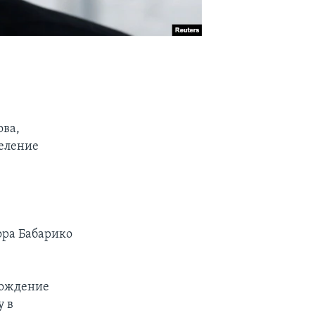
ова,
деление
ора Бабарико
хождение
у в