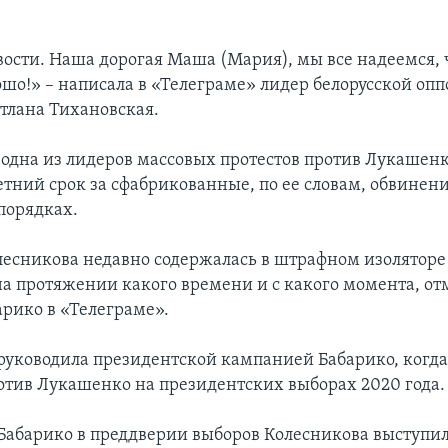
ости. Наша дорогая Маша (Мария), мы все надеемся, ч
ошо!» – написала в «Телеграме» лидер белорусской оп
тлана Тихановская.
 одна из лидеров массовых протестов против Лукашенко
етний срок за сфабрикованные, по ее словам, обвинени
порядках.
лесникова недавно содержалась в штрафном изолятор
на протяжении какого времени и с какого момента, от
арико в «Телеграме».
руководила президентской кампанией Бабарико, когда
отив Лукашенко на президентских выборах 2020 года.
 Бабарико в преддверии выборов Колесникова выступил