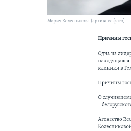
Мария Колесникова (архивное фото)
Причины гос
Одна из лиде
находящаяся 
клиники в Го
Причины госп
О случившемс
– белорусско
Агентство Re
Колесниковой