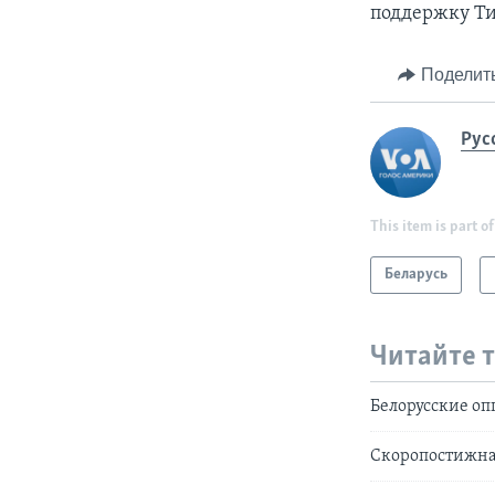
поддержку Ти
Поделит
Рус
This item is part of
Беларусь
Читайте 
Белорусские оп
Скоропостижна