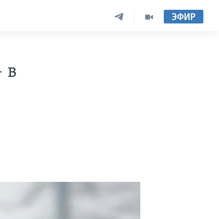
ЭФИР
 в