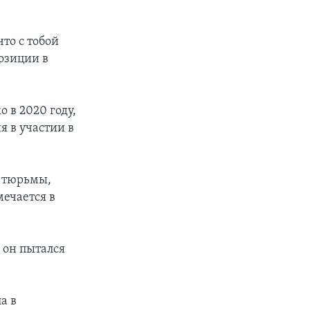
то с тобой
позиции в
 в 2020 году,
я в участии в
е тюрьмы,
мечается в
 он пытался
а в