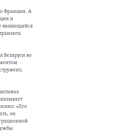
во Франции. А
нции и
е являющийся
транзита
л Беларуси во
ументом
струмент,
спытывал
 называет
шенко: «Его
ать, он
играционной
лужбы