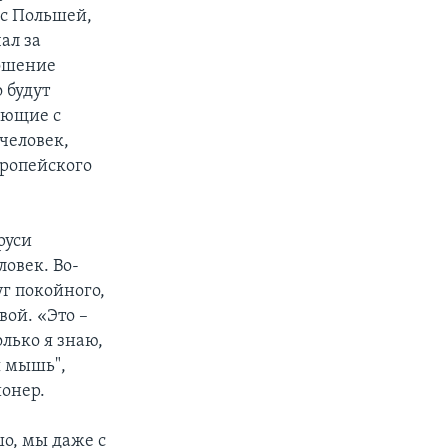
 с Польшей,
ал за
ношение
 будут
ающие с
человек,
вропейского
руси
овек. Во-
г покойного,
вой. «Это –
лько я знаю,
я мышь",
ионер.
о, мы даже с