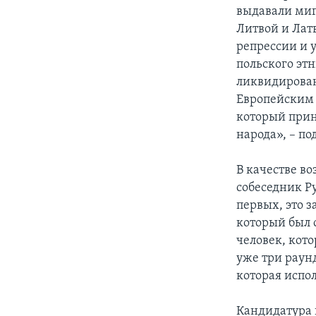
выдавали миг
Литвой и Латв
репрессии и 
польского этн
ликвидирован
Европейским 
который прин
народа», – п
В качестве в
собеседник Р
первых, это 
который был 
человек, кот
уже три раунд
которая испо
Кандидатура 