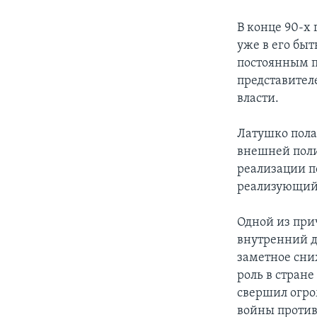
В конце 90-х
уже в его бы
постоянным 
представител
власти.
Латушко пола
внешней поли
реализации п
реализующий 
Одной из при
внутренний д
заметное сни
роль в стране
свершил огро
войны против