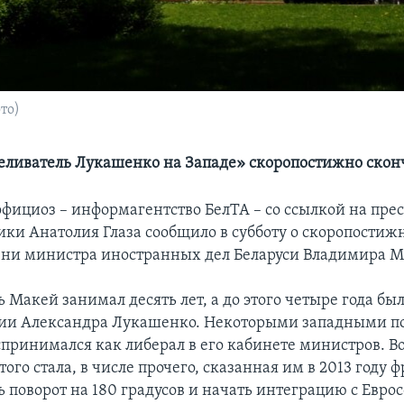
то)
еливатель Лукашенко на Западе» скоропостижно скон
официоз – информагентство БелТА – со ссылкой на пре
ки Анатолия Глаза сообщило в субботу о скоропостиж
зни министра иностранных дел Беларуси Владимира М
 Макей занимал десять лет, а до этого четыре года был
ии Александра Лукашенко. Некоторыми западными п
принимался как либерал в его кабинете министров. В
того стала, в числе прочего, сказанная им в 2013 году 
ь поворот на 180 градусов и начать интеграцию с Евро