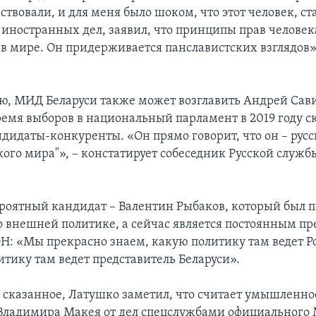
твовали, и для меня было шоком, что этот человек, ст
иностранных дел, заявил, что принципы прав челове
 в мире. Он придерживается панславистских взглядов»
ю, МИД Беларуси также может возглавить Андрей Сав
ремя выборов в национальный парламент в 2019 году ск
дидаты-конкуренты. «Он прямо говорит, что он – русс
кого мира"», – констатирует собеседник Русской служб
роятный кандидат – Валентин Рыбаков, который был
 внешней политике, а сейчас является постоянным пр
ОН: «Мы прекрасно знаем, какую политику там ведет Ро
итику там ведет представитель Беларуси».
сказанное, Латушко заметил, что считает умышленно
Владимира Макея от дел спецслужбами официального