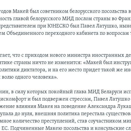
 годов Макей был советником белорусского посольства 
тность главой белорусского МИД послом страны во Фра
представителем при ЮНЕСКО был Павел Латушко, нын
ем Объединенного переходного кабинета по вопросам 
гает, что с приходом нового министра иностранных де
тике страны ничто не изменится: «Макей был инстр
олитики диктатора, и на его место придет такой же ин
волю одного человека».
чин, в силу которых покойный глава МИД Беларуси и
искомфорт и был подвержен стрессам, Павел Латушко
жение влияния Макея на поведение Александра Лука
 упала до нуля, внешняя политика перестала существов
мное количество преступлений, став соучастником м
 ЕС. Подчиненные Макею посольства и консульские с