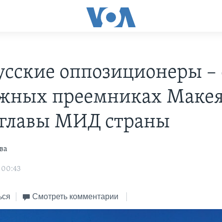
усские оппозиционеры – 
жных преемниках Макея
 главы МИД страны
ва
 00:43
ься
Смотреть комментарии