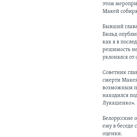
этом меропри
Макей собира
Бывший глава
Бильд опублик
как я в после
решимость не
уклонялся от
Советник гла
смерти Макея 
возможным пр
находился по
Лукашенко».
Белорусские 
ему в беседе
оценки.