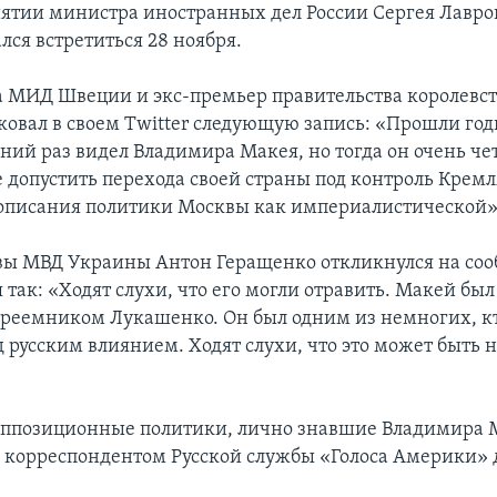
ятии министра иностранных дел России Сергея Лавров
лся встретиться 28 ноября.
 МИД Швеции и экс-премьер правительства королевст
овал в своем Twitter следующую запись: «Прошли годы
дний раз видел Владимира Макея, но тогда он очень ч
 допустить перехода своей страны под контроль Кремл
 описания политики Москвы как империалистической»
вы МВД Украины Антон Геращенко откликнулся на со
так: «Ходят слухи, что его могли отравить. Макей был
еемником Лукашенко. Он был одним из немногих, кт
д русским влиянием. Ходят слухи, что это может быть 
оппозиционные политики, лично знавшие Владимира 
 с корреспондентом Русской службы «Голоса Америки» 