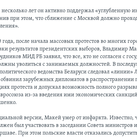
з несколько лет он активно поддержал «углубленную и
онив при этом, что сближение с Москвой должно прохо
вления».
0 года, после начала массовых протестов во многих гор
овки результатов президентских выборов, Владимир Ма
удников МИД РБ заявил, что все, кто не согласен с го
олжны уволиться с занимаемых должностей. В после
политического ведомства Беларуси следовал «линии» 
н обвинил зарубежных дипломатов в распространении 
циях протеста и допускал возможность полного разры
Евросоюза из-за введения ими экономических санкций
шенко.
иальной версии, Макей умер от инфаркта. Известно, чт
олжен был участвовать в заседании Совета министров
ршаве. При этом польские власти отказались допустить