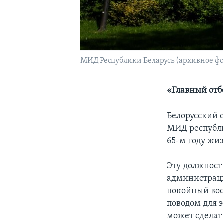
МИД Республики Беларусь (архивное фо
«Главный отб
Белорусский 
МИД республи
65-м году жи
Эту должность
администрац
покойный вос
поводом для э
может сделат