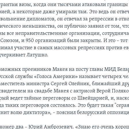
рантам визы, когда они тысячами атаковали границы
ией, а некоторые даже умирали там. Это ведь он отвеч
увольнение дипломатов, он отвечал за репрессии в от
ического меньшинства, он публично заявил от том, что
ы все неправительственные организации, сотруднич
Союзом, и 950 организаций были закрыты. И это – тот 
имал участие в самых массовых репрессиях против е
одчеркивает Латушко.
озможных преемников Макея на посту главы МИД Бела
усской службы «Голоса Америки» называет четырех чел
заместитель министра Сергей Олейник, ближайший дру
свидетелем на свадьбе Макея с актрисой Верой Поляко
орый ведет тайные переговоры со Швейцарией, и, наско
а таких переговоров состоялось. Это будет такая "сера
лнит волю диктатора», – пояснил белорусский оппозиц
номер два – Юрий Амброзевич. «Знаю его очень хорош