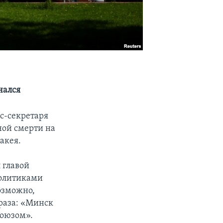
чался
сс-секретаря
ной смерти на
акея.
 главой
олитиками
озможно,
фраза: «Минск
союзом».