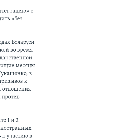
нтеграцию» с
дить «без
одах Беларуси
кей во время
сударственной
дующие месяцы
Лукашенко, в
призывов к
ва отношения
 против
о 1 и 2
 иностранных
 к участию в