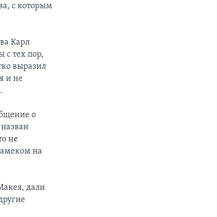
а, с которым
ва Карл
 с тех пор,
етко выразил
я и не
.
общение о
 назван
о не
намеком на
Макея, дали
другие