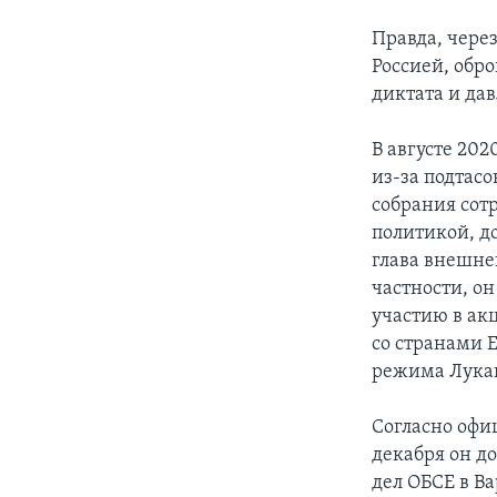
Правда, чере
Россией, обр
диктата и да
В августе 202
из-за подтас
собрания сотр
политикой, д
глава внешне
частности, о
участию в ак
со странами 
режима Лука
Согласно офиц
декабря он д
дел ОБСЕ в Ва