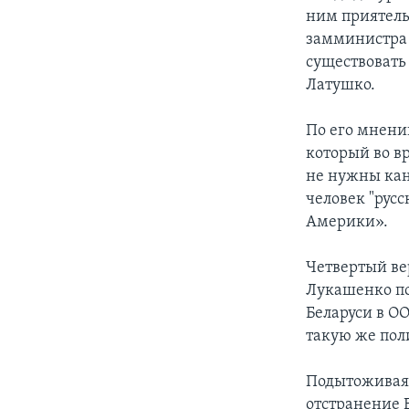
ним приятельс
замминистра 
существовать
Латушко.
По его мнени
который во в
не нужны кан
человек "русс
Америки».
Четвертый ве
Лукашенко по
Беларуси в О
такую же пол
Подытоживая 
отстранение 