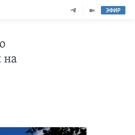
ЭФИР
о
 на