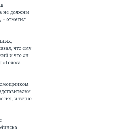
ав
ка не должны
, – отметил
иных,
азал, что ему
кий и что он
ы «Голоса
 помощником
едставителем
ссия, и точно
е
 Минска