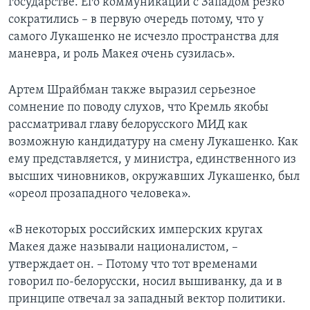
государстве. Его коммуникации с Западом резко
сократились – в первую очередь потому, что у
самого Лукашенко не исчезло пространства для
маневра, и роль Макея очень сузилась».
Артем Шрайбман также выразил серьезное
сомнение по поводу слухов, что Кремль якобы
рассматривал главу белорусского МИД как
возможную кандидатуру на смену Лукашенко. Как
ему представляется, у министра, единственного из
высших чиновников, окружавших Лукашенко, был
«ореол прозападного человека».
«В некоторых российских имперских кругах
Макея даже называли националистом, –
утверждает он. – Потому что тот временами
говорил по-белорусски, носил вышиванку, да и в
принципе отвечал за западный вектор политики.