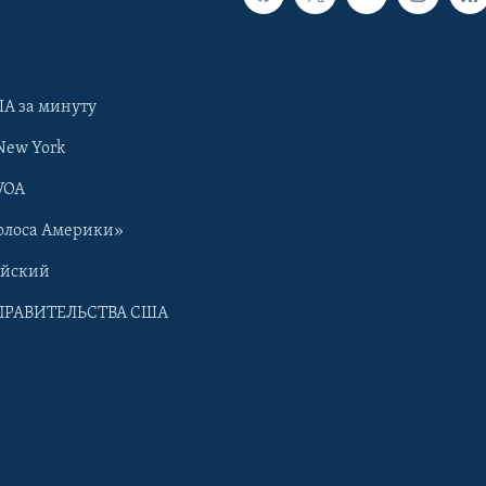
А за минуту
New York
VOA
олоса Америки»
ийский
ПРАВИТЕЛЬСТВА США