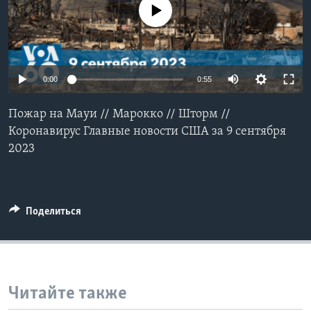
No media source currently available
Learning English
СОЦИАЛЬНЫЕ СЕТИ
0:00
0:55
Пожар на Мауи // Марокко // Шторм //
Языки
Коронавирус Главные новости США за 9 сентября
2023
Поделиться
Читайте также