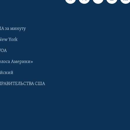
А за минуту
New York
VOA
олоса Америки»
ийский
ПРАВИТЕЛЬСТВА США