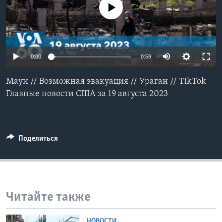
No media source currently available
Learning English
СОЦИАЛЬНЫЕ СЕТИ
0:00
0:59
Мауи // Возможная эвакуация // Ураган // TikTok
Языки
Главные новости США за 19 августа 2023
Поделиться
Читайте также
НОВОСТИ