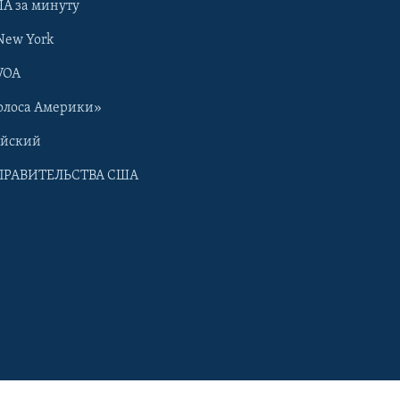
А за минуту
New York
VOA
олоса Америки»
ийский
ПРАВИТЕЛЬСТВА США