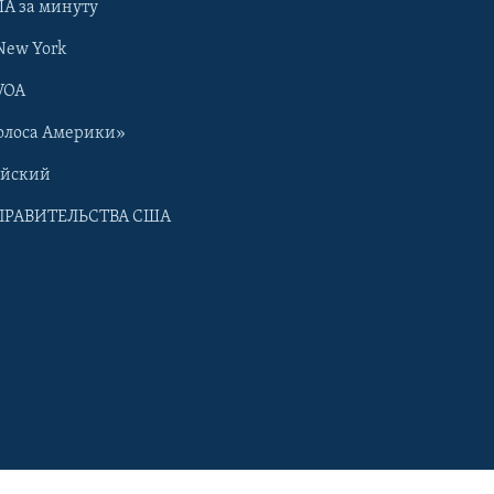
А за минуту
New York
VOA
олоса Америки»
ийский
ПРАВИТЕЛЬСТВА США