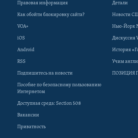
Правовая информация
Детали
Как обойти блокировку сайта?
Новости СШ
VOA+
Нью-Йорк 
iOS
Дискуссия 
Android
История «Г
RSS
Учим англ
Learning English
Подпишитесь на новости
ПОЗИЦИЯ 
Пособие по безопасному пользованию
СОЦИАЛЬНЫЕ СЕТИ
Интернетом
Доступная среда: Section 508
Вакансии
Приватность
Языки