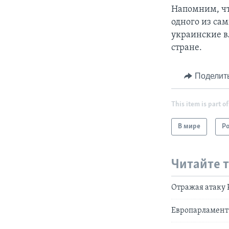
Напомним, что
одного из са
украинские в
стране.
Поделит
This item is part of
В мире
Р
Читайте 
Отражая атаку 
Европарламент