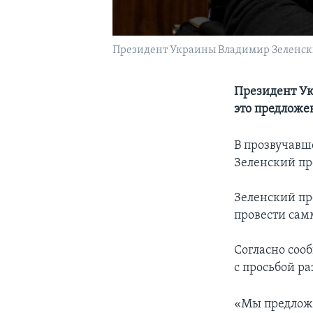
Президент Украины Владимир Зеленски
Президент Ук
это предложе
В прозвучавш
Зеленский пр
Зеленский пр
провести сам
Согласно соо
с просьбой р
«Мы предложи