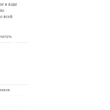
не в ходе
ло
о всей
чатать
тников