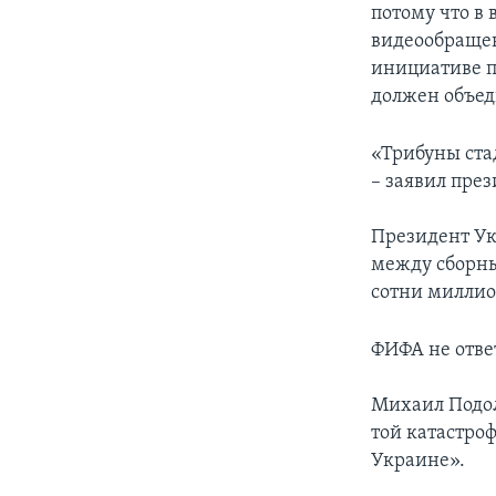
потому что в 
видеообращен
инициативе п
должен объед
«Трибуны стад
– заявил пре
Президент Ук
между сборны
сотни миллио
ФИФА не отве
Михаил Подол
той катастроф
Украине».