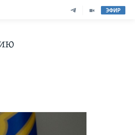
ЭФИР
нию