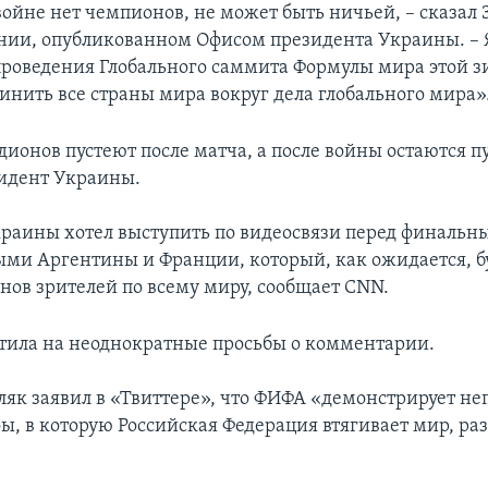
войне нет чемпионов, не может быть ничьей, – сказал
ии, опубликованном Офисом президента Украины. – 
роведения Глобального саммита Формулы мира этой 
инить все страны мира вокруг дела глобального мира»
ионов пустеют после матча, а после войны остаются пу
зидент Украины.
раины хотел выступить по видеосвязи перед финаль
ми Аргентины и Франции, который, как ожидается, б
нов зрителей по всему миру, сообщает CNN.
тила на неоднократные просьбы о комментарии.
як заявил в «Твиттере», что ФИФА «демонстрирует н
ы, в которую Российская Федерация втягивает мир, раз