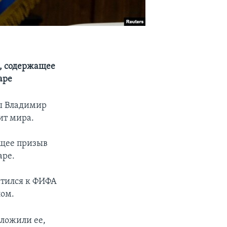
, содержащее
таре
ы Владимир
ит мира.
ащее призыв
аре.
атился к ФИФА
лом.
ложили ее,