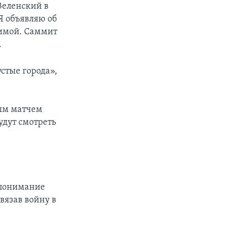
 Зеленский в
Я объявляю об
зимой. Саммит
.
стые города»,
ным матчем
удут смотреть
епонимание
вязав войну в