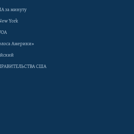
А за минуту
New York
VOA
олоса Америки»
ийский
ПРАВИТЕЛЬСТВА США