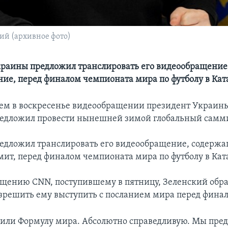
й (архивное фото)
раины предложил транслировать его видеообращение
ние, перед финалом чемпионата мира по футболу в Ка
ем в воскресенье видеообращении президент Украин
едложил провести нынешней зимой глобальный самм
едложил транслировать его видеообращение, содерж
мит, перед финалом чемпионата мира по футболу в Кат
бщению CNN, поступившему в пятницу, Зеленский обр
азрешить ему выступить с посланием мира перед фина
ли Формулу мира. Абсолютно справедливую. Мы пред