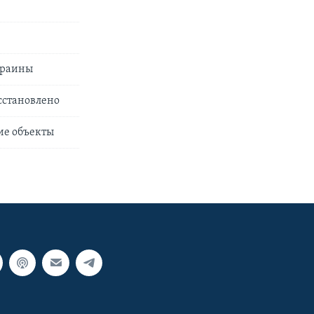
краины
сстановлено
ие объекты