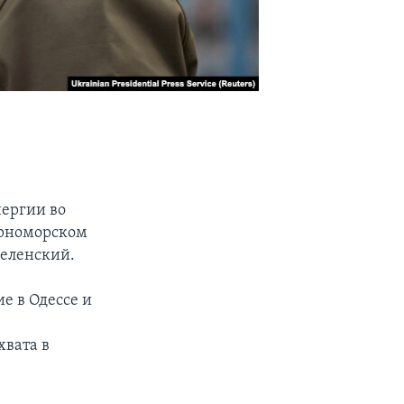
ергии во
ерноморском
Зеленский.
е в Одессе и
хвата в