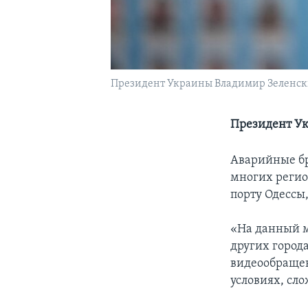
Президент Украины Владимир Зеленски
Президент Ук
Аварийные бр
многих регио
порту Одессы
«На данный м
других города
видеообращен
условиях, сл