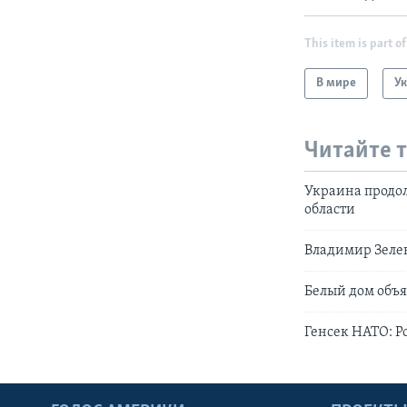
This item is part of
В мире
У
Читайте 
Украина продол
области
Владимир Зеле
Белый дом объя
Генсек НАТО: Р