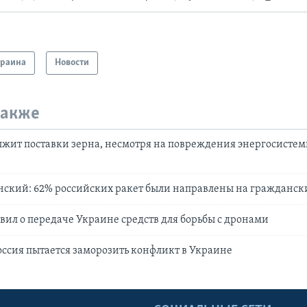
краина
Новости
также
жит поставки зерна, несмотря на повреждения энергосистем
нский: 62% российских ракет были направлены на гражданск
вил о передаче Украине средств для борьбы с дронами
оссия пытается заморозить конфликт в Украине