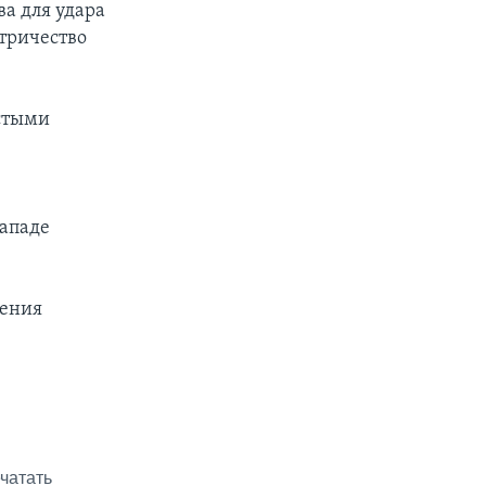
а для удара
ктричество
астыми
западе
жения
чатать