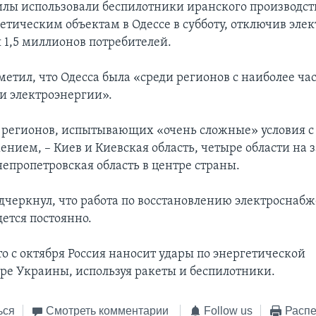
илы использовали беспилотники иранского производств
етическим объектам в Одессе в субботу, отключив эле
 1,5 миллионов потребителей.
метил, что Одесса была «среди регионов с наиболее ч
 электроэнергии».
 регионов, испытывающих «очень сложные» условия с
нием, – Киев и Киевская область, четыре области на 
епропетровская область в центре страны.
дчеркнул, что работа по восстановлению электроснаб
ется постоянно.
о с октября Россия наносит удары по энергетической
ре Украины, используя ракеты и беспилотники.
ься
Смотреть комментарии
Follow us
Распе