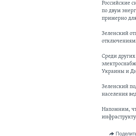
Российские с
по двум энерг
примерно для
Зеленский от
отключениями
Среди других
электроснабже
Украины и Дн
Зеленский по
населения вед
Напомним, чт
инфраструкту
Поделит