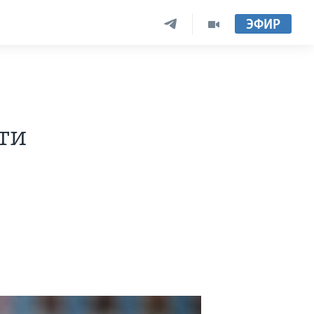
ЭФИР
ти