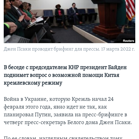
Learning English
СОЦИАЛЬНЫЕ СЕТИ
Джен Псаки проводит брифинг для прессы. 17 марта 2022 г.
Языки
В беседе с председателем КНР президент Байден
поднимет вопрос о возможной помощи Китая
кремлевскому режиму
Война в Украине, которую Кремль начал 24
февраля этого года, явно идет не так, как
планировал Путин, заявила на пресс-брифинге в
четверг пресс-секретарь Белого дома Джен Псаки.
По ее словам, наглядным свидетельством тому