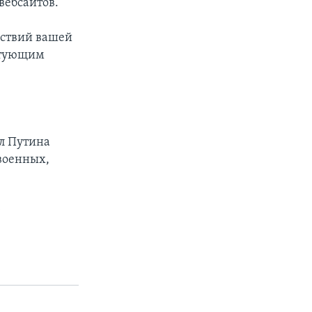
вебсайтов.
дствий вашей
естующим
ал Путина
военных,
у