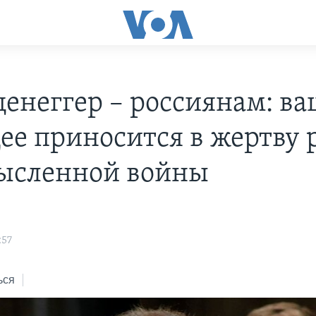
енеггер – россиянам: ва
ее приносится в жертву 
ысленной войны
:57
ься