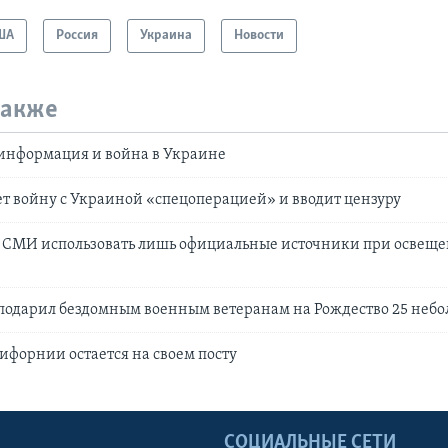
ША
Россия
Украина
Новости
также
зинформация и война в Украине
т войну с Украиной «спецоперацией» и вводит цензуру
а СМИ использовать лишь официальные источники при освещ
подарил бездомным военным ветеранам на Рождество 25 неб
ифорнии остается на своем посту
Ы
СОЦИАЛЬНЫЕ СЕТИ