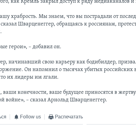
ого, как Кремль закрыл доступ к ряду медиаканалов и 
ашу храбрость. Мы знаем, что вы пострадали от после
– сказал Шварценеггер, обращаясь к россиянам, прот
.
ые герои», – добавил он.
тер, начинавший свою карьеру как бодибилдер, призв
торжение. Он напомнил о тысячах убитых российских 
что их лидеры им лгали.
 ваши конечности, ваше будущее приносятся в жертв
й войне», – сказал Арнольд Шварценеггер.
ься
Follow us
Распечатать