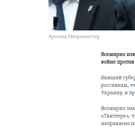
Арнольд Шварценеггер
Всемирно изв
войне проти
Бывший губер
россиянам, ч
Украину, и п
Всемирно зна
«Твиттере», 
направлено 