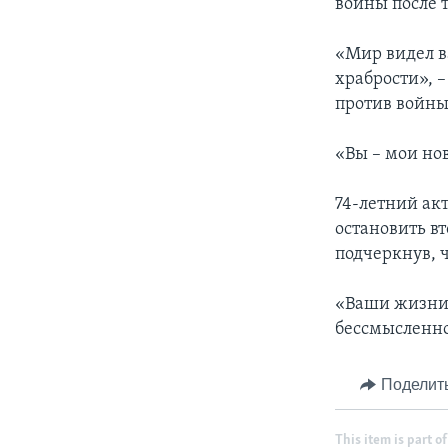
войны после т
«Мир видел в
храбрости», 
против войны
«Вы – мои нов
74-летний ак
остановить в
подчеркнув, 
«Ваши жизни,
бессмысленно
Поделит
This item is part of