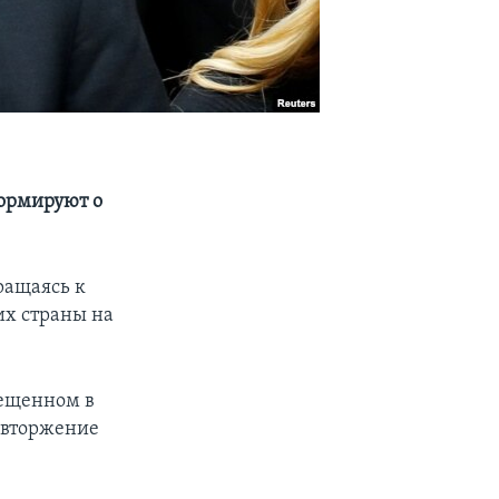
формируют о
ращаясь к
их страны на
мещенном в
о вторжение