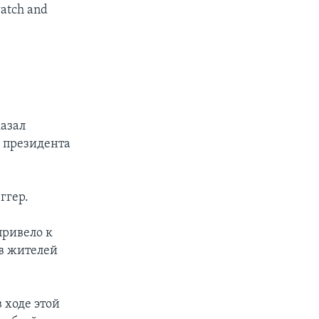
 watch and
казал
 президента
ггер.
привело к
в жителей
 ходе этой