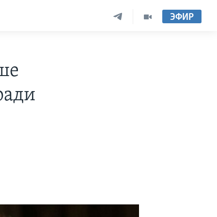
ЭФИР
ше
ради