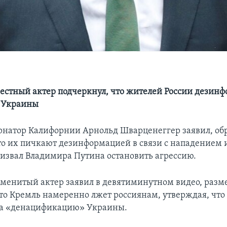
естный актер подчеркнул, что жителей России дезин
в Украины
натор Калифорнии Арнольд Шварценеггер заявил, об
то их пичкают дезинформацией в связи с нападением 
ризвал Владимира Путина остановить агрессию.
менитый актер заявил в девятиминутном видео, раз
что Кремль намеренно лжет россиянам, утверждая, чт
на «денацификацию» Украины.