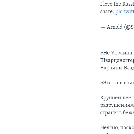
I love the Russ
share.
pic.twi
— Arnold (@S
«Не Украина н
Шварценеггер
Украины Влад
«Это – не во
Крупнейшее в
разрушениям 
страны в беж
Неясно, наск