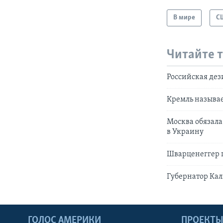
В мире
С
Читайте 
Российская де
Кремль называе
Москва обязал
в Украину
Шварценеггер 
Губернатор Кал
ГОЛОС АМЕРИКИ
ПРОЕКТ