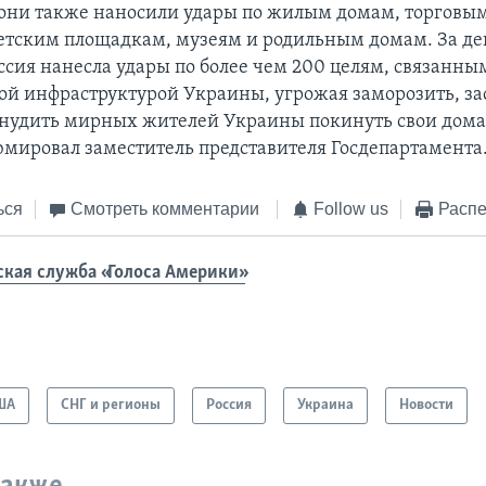
 они также наносили удары по жилым домам, торговы
етским площадкам, музеям и родильным домам. За де
ссия нанесла удары по более чем 200 целям, связанны
ой инфраструктурой Украины, угрожая заморозить, за
ынудить мирных жителей Украины покинуть свои дома
юмировал заместитель представителя Госдепартамента
ься
Смотреть комментарии
Follow us
Распе
ская служба «Голоса Америки»
ША
СНГ и регионы
Россия
Украина
Новости