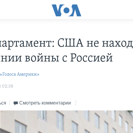
партамент: США не наход
янии войны с Россией
 «Голоса Америки»
2 02:38
ься
Смотреть комментарии