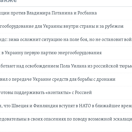
также
кции против Владимира Потанина и Росбанка
ооборудование для Украины внутри страны и за рубежом
с: зима осложнит ситуацию на поле боя, но не остановит во
 в Украину первую партию энергооборудования
аботают над освобождением Пола Уилана из российской тюрь
вил о передаче Украине средств для борьбы с дронами
отовы поддерживать «контакты» с Россией
, что Швеция и Финляндия вступят в НАТО в ближайшее врем
едовательны в своих опасениях по поводу возможной эскалац