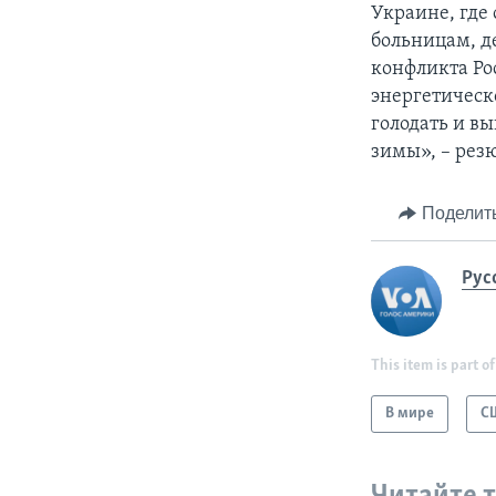
Украине, где
больницам, д
конфликта Ро
энергетическ
голодать и в
зимы», – рез
Поделит
Рус
This item is part of
В мире
С