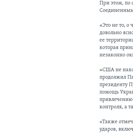
При этом, по 
Соединенными
«Это не то, о
довольно ясн
ее территори
которая прин
незаконно ок
«США не нахо
продолжил Па
президенту П
помощь Украи
привлечению 
контроля, а т
«Также отмеч
ударов, вклю