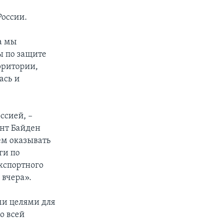
оссии.
та мы
ы по защите
рритории,
ась и
ссией, –
ент Байден
ем оказывать
ги по
кспортного
 вчера».
ми целями для
о всей