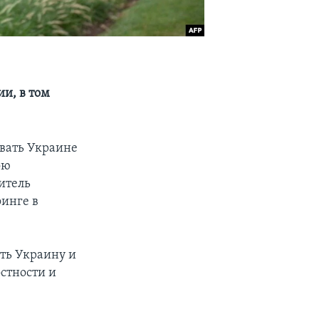
и, в том
ывать Украине
ою
итель
финге в
ать Украину и
стности и