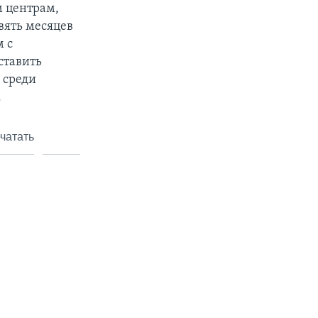
м центрам,
вять месяцев
м с
ставить
 среди
.
чатать