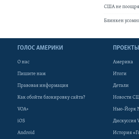
США не поощря
Блинкен усомни
ГОЛОС АМЕРИКИ
ПРОЕКТ
О нас
Америка
Пишите нам
Итоги
Правовая информация
Детали
Как обойти блокировку сайта?
Новости СШ
VOA+
Нью-Йорк 
iOS
Дискуссия 
Android
История «Г