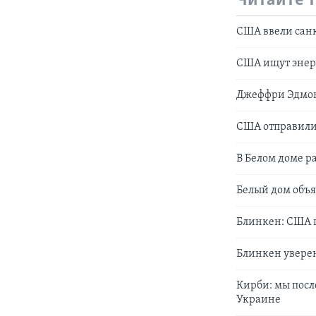
Читайте 
США ввели сан
США ищут энерг
Джеффри Эдмонд
США отправили
В Белом доме р
Белый дом объя
Блинкен: США г
Блинкен уверен
Кирби: мы посл
Украине