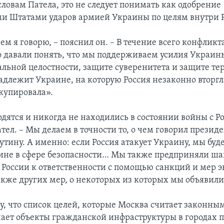
словам Патела, это не следует понимать как одобрение
 Штатами ударов армией Украины по целям внутри Р
 чем я говорю, – пояснил он. – В течение всего конфлик
о давали понять, что мы поддерживаем усилия Украин
альной целостности, защите суверенитета и защите те
адлежит Украине, на которую Россия незаконно вторгл
купировала».
дятся и никогда не находились в состоянии войны с Ро
тел. – Мы делаем в точности то, о чем говорил презид
утину. А именно: если Россия атакует Украину, мы буд
не в сфере безопасности… Мы также предприняли ша
России к ответственности с помощью санкций и мер э
акже других мер, о некоторых из которых мы объявили
у, что список целей, которые Москва считает законны
чает объекты гражданской инфраструктуры в городах п