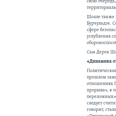
свою очередь
территориаль
Шолле также 
Бурчуладзе. 
сфере безопас
углубления с
обороноспосо
Сам Дерек Шо
«Динамика о
Политический
прошлом замг
отношениях Г
прорыва», в 
переломных» 
следует счит
говорит, ста