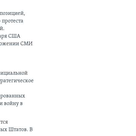
ппозицией,
 протеста
й.
таря США
положении СМИ
официальной
тратегическое
пированных
и войну в
ется
ых Штатов. В