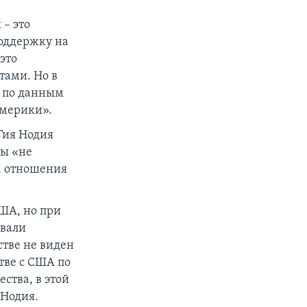
– это
поддержку на
это
тами. Но в
а по данным
Америки».
Гия Нодия
ды «не
т, отношения
США, но при
ивали
тве не виден
тве с США по
ства, в этой
 Нодия.