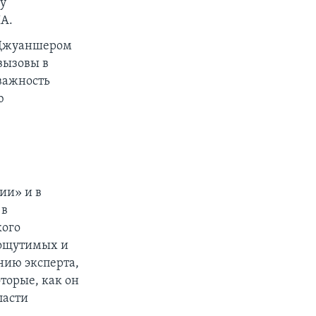
ку
ША.
и Джуаншером
вызовы в
 важность
ю
ии» и в
 в
кого
«ощутимых и
нию эксперта,
торые, как он
ласти