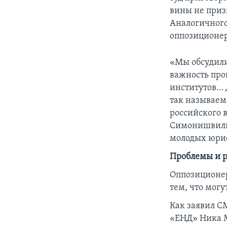
вины не приз
Аналогичного
оппозиционер
«Мы обсудили
важность про
институтов… 
так называем
российского 
Симонишвили,
молодых юрис
Проблемы и р
Оппозиционер
тем, что мог
Как заявил С
«ЕНД» Ника Ме