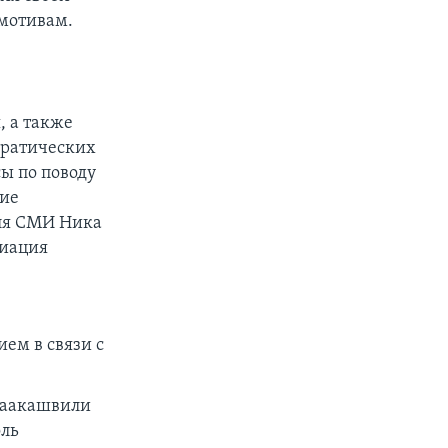
 мотивам.
 а также
кратических
ы по поводу
чие
для СМИ Ника
циация
ем в связи с
Саакашвили
оль