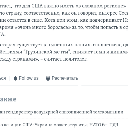
итает, что для США важно иметь «в сложном регионе»
ю страну, соответственно, как он говорит, интерес С
ии остается в силе. Хотя при этом, как подчеркивает 
 время «очень много боролась» за то, чтобы попасть в с
ША.
которая существует в нынешних наших отношениях, о
йствиями “Грузинской мечты”, снижает темп и динам
жду странами», – считает политолог.
ься
Follow us
Распечатать
также
ован гендиректор популярной оппозиционной телекомпании
о позиции США: Украина может вступить в НАТО без ПДЧ