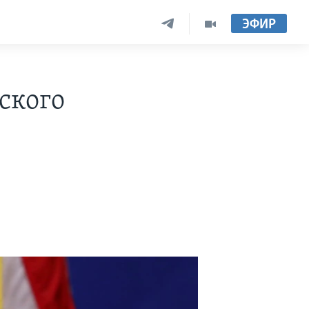
ЭФИР
ского