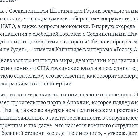
мечты».
х с Соединенными Штатами для Грузии ведущие темы 
пасности, что подразумевает оборонные вооружения, 
 НАТО, а также вопросы экономики. В первую очередь, 
оглашения о свободной торговле с Соединенными Шта
тупления от демократии со стороны Тбилиси, прогресс
 не будет», – отметил Капанадзе в интервью «Голосу 
 Кавказского института мира, демократии и развития
 в отношениях с США грузинские власти в последние го
ткую стратегию», соответственно, как говорит экспер
ми развиваются по инерции.
рит, что хочет развивать экономические отношения с 
вает строительство порта в Анаклии, которое поддерж
Штаты, также во внутреннем политическом пространс
слышны заявления о заинтересованности в сотрудничес
оектам и так далее. Что касается военного сотрудниче
в большей степени все идет по инерции», – утверждает