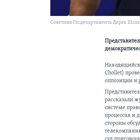
Cоветник Госдепартамента Дерек Шолле
Представител
демократичес
Находящийся 
Chollet) пров
оппозиции и 
Представител
рассказали жу
системе прав
процессах и 
стороны обсу
телекомпании
суд приговор