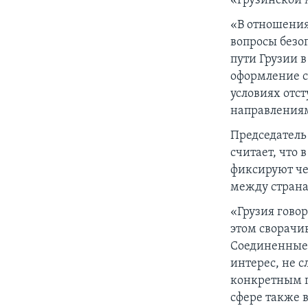
«Грузинской 
«В отношения
вопросы безо
пути Грузии в
оформление с
условиях отс
направлениям
Председатель
считает, что
фиксируют че
между страна
«Грузия гово
этом сворачи
Соединенные 
интерес, не 
конкретным пр
сфере также 