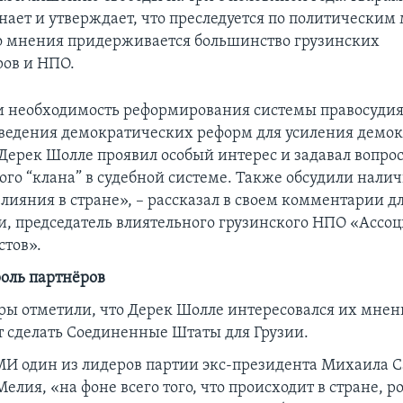
нает и утверждает, что преследуется по политическим
 мнения придерживается большинство грузинских
ов и НПО.
 необходимость реформирования системы правосудия,
ведения демократических реформ для усиления демо
Дерек Шолле проявил особый интерес и задавал вопрос
ого “клана” в судебной системе. Также обсудили нали
влияния в стране», – рассказал в своем комментарии 
 председатель влиятельного грузинского НПО «Ассо
тов».
оль партнёров
ы отметили, что Дерек Шолле интересовался их мнени
ут сделать Соединенные Штаты для Грузии.
МИ один из лидеров партии экс-президента Михаила 
лия, «на фоне всего того, что происходит в стране, р