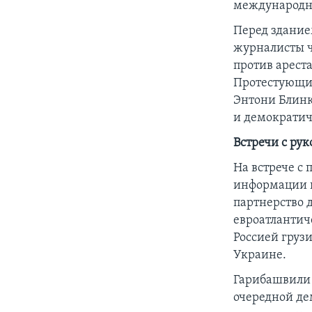
международны
Перед здание
журналисты ч
против арест
Протестующие
Энтони Блинк
и демократич
Встречи с ру
На встрече с
информации п
партнерство 
евроатлантич
Россией груз
Украине.
Гарибашвили п
очередной де