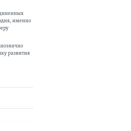
оединенных
Нодия, именно
феру
днозначно
ику развития