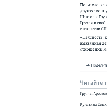
Политолог сч
дружественну
Штатов к Груз
Грузия в своё
интересов С
«Неясность, 
вызванная де
отношений ме
Поделит
Читайте 
Грузия: Арест
Кристина Квин 