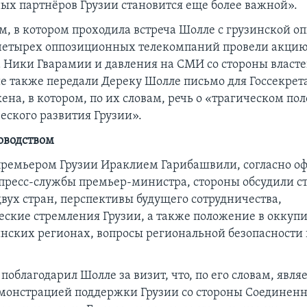
х партнёров Грузии становится еще более важной».
м, в котором проходила встреча Шолле с грузинской о
етырех оппозиционных телекомпаний провели акцию
а Ники Гварамии и давления на СМИ со стороны власте
 также передали Дереку Шолле письмо для Госсекре
ена, в котором, по их словам, речь о «трагическом 
еского развития Грузии».
ководством
 премьером Грузии Ираклием Гарибашвили, согласно 
ресс-службы премьер-министра, стороны обсудили с
двух стран, перспективы будущего сотрудничества,
еские стремления Грузии, а также положение в окку
инских регионах, вопросы региональной безопасности 
облагодарил Шолле за визит, что, по его словам, явля
монстрацией поддержки Грузии со стороны Соединенн