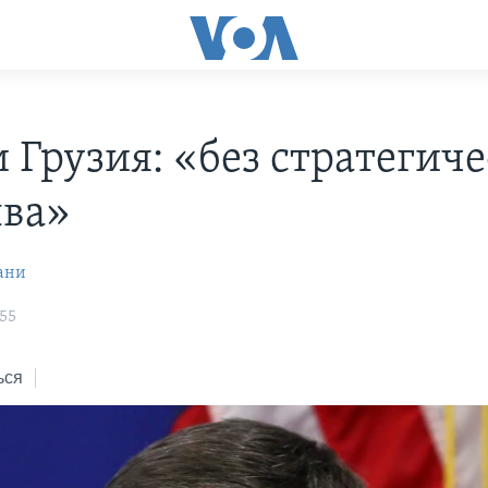
 Грузия: «без стратегиче
ва»
ани
:55
ься