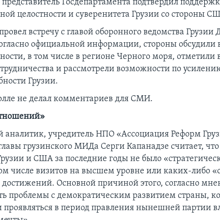
, представитель Госдепартамента подтвердил поддерж
ной целостности и суверенитета Грузии со стороны С
провел встречу с главой оборонного ведомства Грузи
Согласно официальной информации, стороны обсудили 
ности, в том числе в регионе Черного моря, отметили
отрудничества и рассмотрели возможности по усилени
бности Грузии.
лле не делал комментариев для СМИ.
тношений»
 аналитик, учредитель НПО «Ассоциация Реформ Груз
лавы грузинского МИДа Серги Капанадзе считает, что
рузии и США за последние годы не было «стратегичес
том числе визитов на высшем уровне или каких-либо 
достижений. Основной причиной этого, согласно мне
ать проблемы с демократическим развитием страны, ко
ли проявляться в период правления нынешней партии в