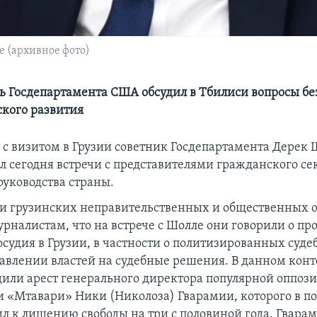
 (архивное фото)
ь Госдепартамента США обсудил в Тбилиси вопросы бе
кого развития
с визитом в Грузии советник Госдепартамента Дерек 
ел сегодня встречи с представителями гражданского се
руководства страны.
и грузинских неправительственных и общественных 
рналистам, что на встрече с Шолле они говорили о пр
осудия в Грузии, в частности о политизированных суд
давлении властей на судебные решения. В данном конт
дили арест генерального директора популярной оппоз
 «Мтавари» Ники (Николоза) Гварамии, которого в п
ил к лишению свободы на три c половиной года. Гварам