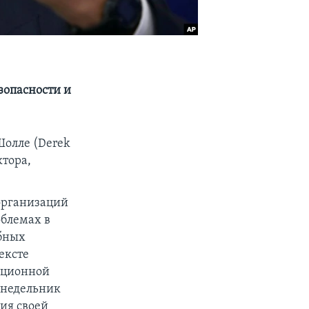
зопасности и
Шолле (Derek
ктора,
организаций
облемах в
ебных
ексте
иционной
онедельник
ия своей