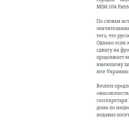
MIM 104 Patri
По словам ис
значительные
того, что рус
Однако если э
сдвигу на фро
продолжает в
имеющему це
юге Украины
Reuters предп
«высокопоста
госсекретаря
дома по наци
недавно посе