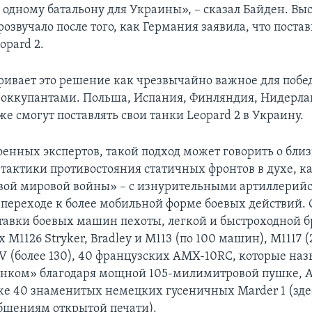
 одному батальону для Украины», – сказал Байден. Вы
озвучало после того, как Германия заявила, что поста
opard 2.
ривает это решение как чрезвычайно важное для побе
оккупантами. Польша, Испания, Финляндия, Нидерла
е смогут поставлять свои танки Leopard 2 в Украину.
енных экспертов, такой подход может говорить о близ
тактики противостояния статичных фронтов в духе, к
вой мировой войны» – с изнурительными артиллерий
о переходе к более мобильной форме боевых действий. 
тавки боевых машин пехоты, легкой и быстроходной 
M1126 Stryker, Bradley и M113 (по 100 машин), M1117 (
(более 130), 40 французских AMX-10RC, которые на
анком» благодаря мощной 105-милимитровой пушке,
кже 40 знаменитых немецких гусеничных Marder 1 (здес
бщениям открытой печати).