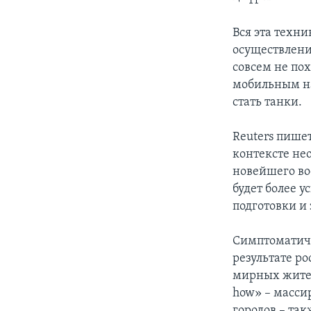
Вся эта техн
осуществлени
совсем не по
мобильным на
стать танки.
Reuters пише
контексте не
новейшего во
будет более 
подготовки и
Симптоматично
результате р
мирных жител
how» – масси
городов – та