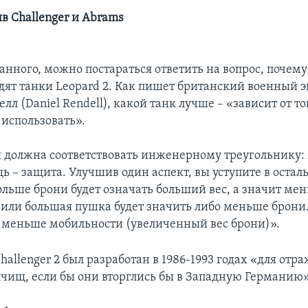
в Challenger и Abrams
занного, можно постараться ответить на вопрос, почем
дят танки Leopard 2. Как пишет британский военный э
лл (Daniel Rendell), какой танк лучше – «зависит от тог
 использовать».
 должна соответствовать инженерному треугольнику:
ь – защита. Улучшив один аспект, вы уступите в оста
ольше брони будет означать больший вес, а значит м
 или большая пушка будет значить либо меньше брони.
 меньше мобильности (увеличенный вес брони)».
allenger 2 был разработан в 1986-1993 годах «для отр
лчищ, если бы они вторглись бы в Западную Германию»