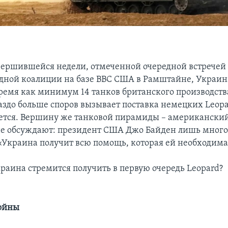
вершившейся недели, отмеченной очередной встречей
дной коалиции на базе ВВС США в Рамштайне, Украин
емя как минимум 14 танков британского производства
аздо больше споров вызывает поставка немецких Leopa
ется. Вершину же танковой пирамиды – американский
не обсуждают: президент США Джо Байден лишь мног
 «Украина получит всю помощь, которая ей необходима
раина стремится получить в первую очередь Leopard?
войны