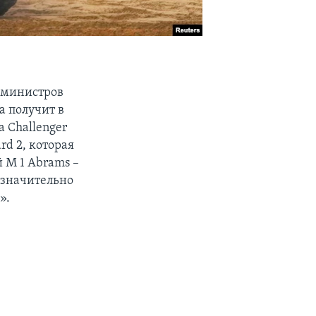
 министров
а получит в
 Challenger
rd 2, которая
 M 1 Abrams –
означительно
».