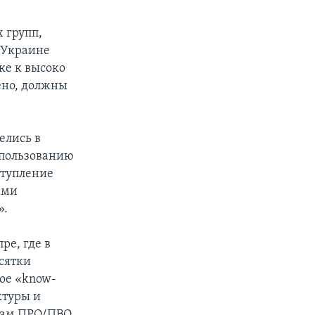
 групп,
к Украине
ке к высоко
ено, должны
елись в
спользованию
ступление
ами
».
ре, где в
есятки
ое «know-
ктуры и
емам ПРО/ПВО