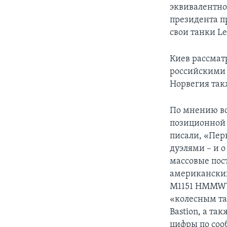
эквивалентно
президента пр
свои танки Le
Киев рассмат
российскими 
Норвегия такж
По мнению во
позиционной 
писали, «Пер
дуэлями – и 
массовые пос
американских 
M1151 HMMWV 
«колесным т
Bastion, а та
цифры по соо