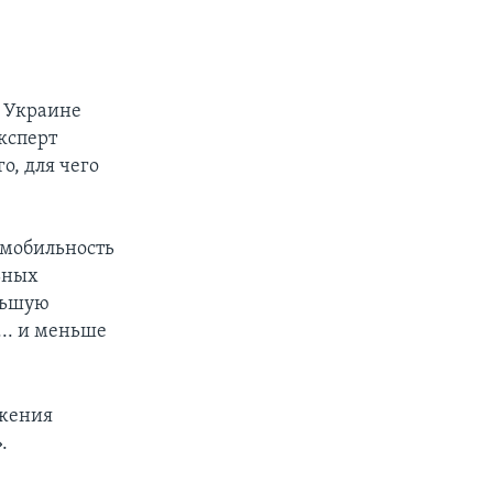
у Украине
ксперт
о, для чего
 мобильность
льных
еньшую
.. и меньше
ажения
.