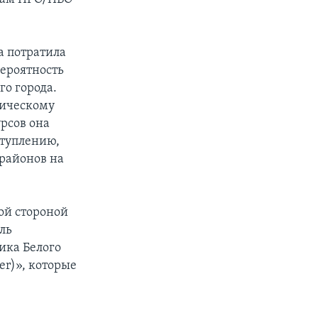
а потратила
вероятность
го города.
гическому
урсов она
ступлению,
районов на
кой стороной
ль
ика Белого
er)», которые