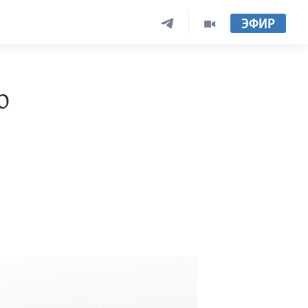
ЭФИР
о