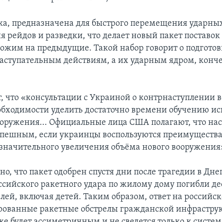
ика, предназначена для быстрого перемещения ударных
я рейдов и разведки, что делает новый пакет поставо
хожим на предыдущие. Такой набор говорит о подготов
ступательным действиям, а их ударным ядром, конч
т, что «консультации с Украиной о контрнаступлении в
обходимости уделить достаточно времени обучению и
оружения... Официальные лица США полагают, что на
успешным, если украинцы воспользуются преимуществ
 значительного увеличения объёма нового вооружения
, что пакет одобрен спустя дни после трагедии в Днеп
оссийского ракетного удара по жилому дому погибли д
ей, включая детей. Таким образом, ответ на российск
рованные ракетные обстрелы гражданской инфрастру
кже будет ассиметричным и не сведется только к сист