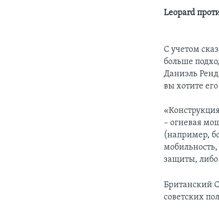
Leopard проти
С учетом ска
больше подхо
Даниэль Ренде
вы хотите его
«Конструкция
– огневая мощ
(например, б
мобильность,
защиты, либо
Британский Ch
советских по