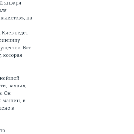
21 января
еля
алистов», на
 Киев ведет
принципу
ущество. Вот
, которая
льнейшей
и, заявил,
. Он
х машин, в
лено в
то