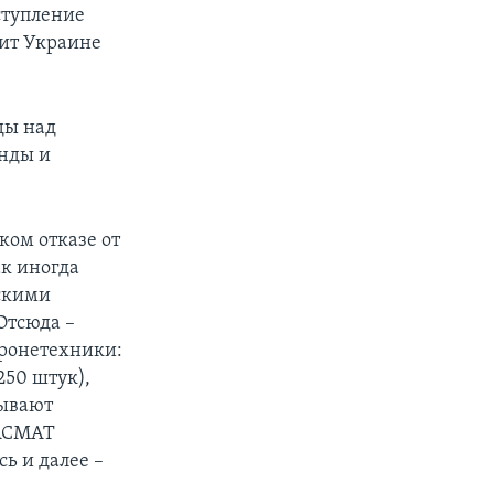
ступление
вит Украине
ды над
нды и
ком отказе от
ак иногда
скими
Отсюда –
бронетехники:
250 штук),
зывают
 ACMAT
ь и далее –