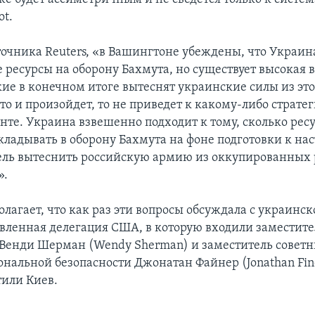
ot.
точника Reuters, «в Вашингтоне убеждены, что Украин
 ресурсы на оборону Бахмута, но существует высокая 
ские в конечном итоге вытеснят украинские силы из это
то и произойдет, то не приведет к какому-либо страте
нте. Украина взвешенно подходит к тому, сколько рес
кладывать в оборону Бахмута на фоне подготовки к на
ль вытеснить российскую армию из оккупированных 
».
олагает, что как раз эти вопросы обсуждала с украинс
вленная делегация США, в которую входили заместите
 Венди Шерман (Wendy Sherman) и заместитель советн
ональной безопасности Джонатан Файнер (Jonathan Fin
тили Киев.