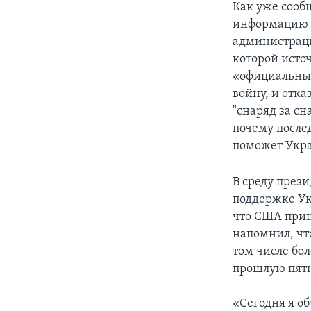
Как уже сообщ
информацию о
администраци
которой исто
«официальные
войну, и отк
"снаряд за сн
почему после
поможет Укра
В среду през
поддержке Ук
что США прин
напомнил, чт
том числе бо
прошлую пят
«Сегодня я об