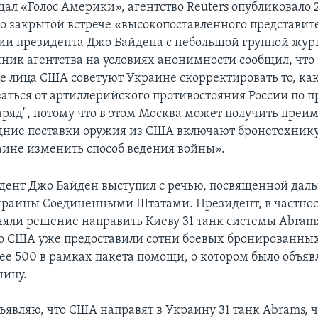
ал «Голос Америки», агентство Reuters опубликовало 
 закрытой встрече «высокопоставленного представит
и президента Джо Байдена с небольшой группой журн
чник агентства на условиях анонимности сообщил, что
 лица США советуют Украине скорректировать то, как
азаться от артиллерийского противостояния России по 
аряд", потому что в этом Москва может получить преим
дние поставки оружия из США включают бронетехнику
ине изменить способ ведения войны».
идент Джо Байден выступил с речью, посвященной да
раины Соединенными Штатами. Президент, в частност
яли решение направить Киеву 31 танк системы Abrams
о США уже предоставили сотни боевых бронированны
лее 500 в рамках пакета помощи, о котором было объяв
ницу.
ъявляю, что США направят в Украину 31 танк Abrams, ч