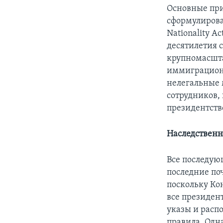
Основные пр
сформулирова
Nationality A
десятилетия 
крупномасшта
иммиграционн
нелегальные 
сотрудников,
президентство
Наследствен
Все последую
последние поч
поскольку Ко
все президен
указы и расп
правила. Одн