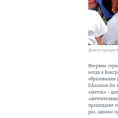
Демонстрация в
Впервые серье
когда в Конг
образовании 
Education for
«мечта» – да
«мечтателями»
прошедшие го
раз, однако с