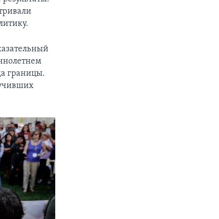
атривали
литику.
казательный
еннолетнем
да границы.
лучивших