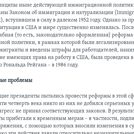
инципы ныне действующей иммиграционной полити
ны Законом об иммиграции и натурализации (Immigra
ct), вступившем в силу в далеком 1952 году. Однако за
ситуация в США и мире существенно изменилась. Посл
бная (то есть, законодательно оформленная) реформа
ой политики, в рамках которой были легализирован
мигранты и введены штрафы для работодателей, на
 не имеющих права на работу в США, была проведена в
 Рональда Рейгана – в 1986 году.
ные проблемы
щие президенты пытались провести реформы в этой сфе
ти четверть века никто из них не добился серьезных у
нгресс не принял соответствующих законов. В результа
ты прибегали к временным мерам – в частности, подп
оряжения, с помощью которых вносили изменения в 
ако эти действия давали относительно незначительные