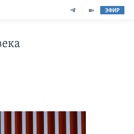
ЭФИР
века