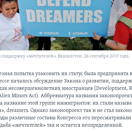
 поддержку «мечтателей». Вашингтон. 26 сентября 2017 года.
зная попытка узаконить их статус была предпринята в
рессе началось обсуждение Закона о развитии, поддер
для несовершеннолетних иностранцев (Development, Re
 Alien Minors Act). Аббревиатура названия законопрое
ла название этой группе иммигрантов: их стали называ
, dreamers. Однако законопроект так и не стал законо
ды различные составы Конгресса его пересматривали 
удьба «мечтателей» так и остается неопределенной.