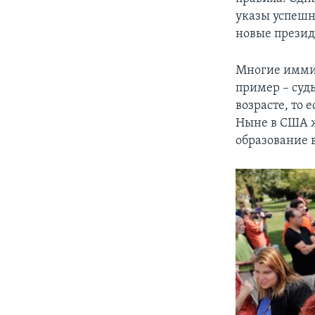
указы успешн
новые презид
Многие имми
пример – суд
возрасте, то
Ныне в США ж
образование 