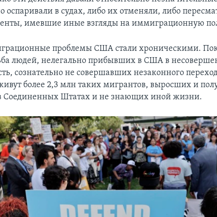
о оспаривали в судах, либо их отменяли, либо пересм
енты, имевшие иные взгляды на иммиграционную по
грационные проблемы США стали хроническими. По
ьба людей, нелегально прибывших в США в несоверш
 есть, сознательно не совершавших незаконного перехо
ивут более 2,3 млн таких мигрантов, выросших и по
в Соединенных Штатах и не знающих иной жизни.