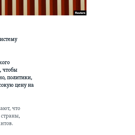
систему
кого
, чтобы
но, политики,
сокую цену на
ают, что
 страны,
нтов.