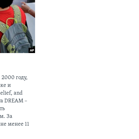
 2000 году,
жке и
lief, and
кта DREAM –
ть
м. За
не менее 11