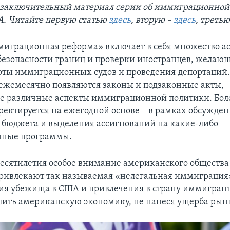
 заключительный материал серии об иммиграционной
. Читайте первую статью
здесь
, вторую –
здесь
, треть
играционная реформа» включает в себя множество ас
безопасности границ и проверки иностранцев, желающ
оты иммиграционных судов и проведения депортаций
ежемесячно появляются законы и подзаконные акты,
 различные аспекты иммиграционной политики. Более
ректируется на ежегодной основе – в рамках обсужде
 бюджета и выделения ассигнований на какие-либо
ные программы.
десятилетия особое внимание американского общества
привлекают так называемая «нелегальная иммиграция
ия убежища в США и привлечения в страну иммигрант
лить американскую экономику, не нанеся ущерба рынк