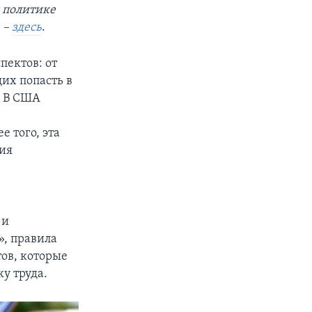
 политике
ю –
здесь
.
пектов: от
их попасть в
. В США
 того, эта
ния
 и
», правила
ов, которые
у труда.