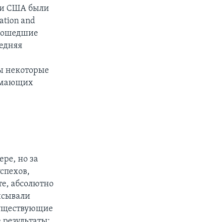
ки США были
tion and
 прошедшие
едняя
ы некоторые
нимающих
ре, но за
спехов,
те, абсолютно
исывали
существующие
 результаты: