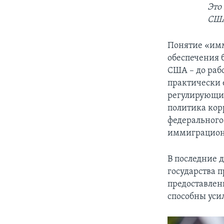
Это
США
Понятие «имм
обеспечения 
США – до раб
практически 
регулирующие
политика кор
федерального
иммиграцион
В последние 
государства 
предоставлен
способны уси