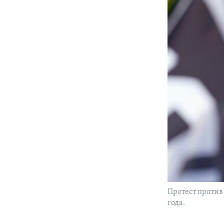
Протест против
года.