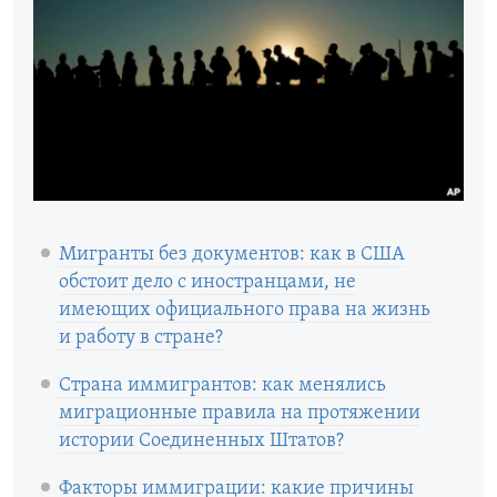
Мигранты без документов: как в США
обстоит дело с иностранцами, не
имеющих официального права на жизнь
и работу в стране?
Страна иммигрантов: как менялись
миграционные правила на протяжении
истории Соединенных Штатов?
Факторы иммиграции: какие причины