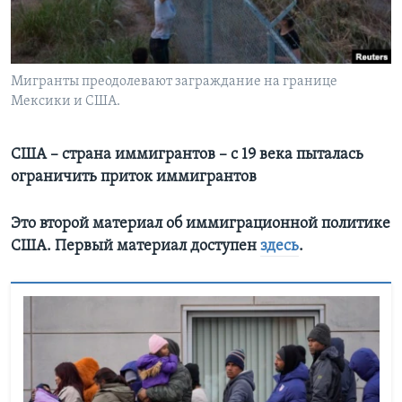
Learning English
СОЦИАЛЬНЫЕ СЕТИ
Мигранты преодолевают заграждание на границе
Мексики и США.
США – страна иммигрантов – с 19 века пыталась
Языки
ограничить приток иммигрантов
Это второй материал об иммиграционной политике
США. Первый материал доступен
здесь
.