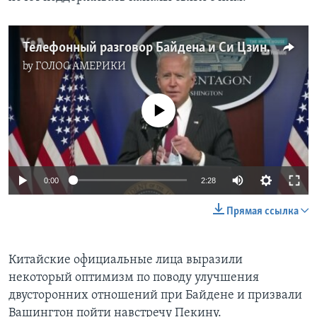
Телефонный разговор Байдена и Си Цзиньпина
by
ГОЛОС АМЕРИКИ
No media source currently available
0:00
2:28
Прямая ссылка
Китайские официальные лица выразили
некоторый оптимизм по поводу улучшения
двусторонних отношений при Байдене и призвали
Вашингтон пойти навстречу Пекину.