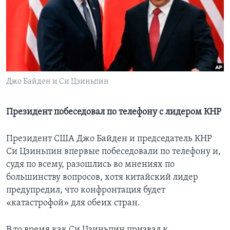
Learning English
СОЦИАЛЬНЫЕ СЕТИ
Джо Байден и Си Цзиньпин
Языки
Президент побеседовал по телефону с лидером КНР
Президент США Джо Байден и председатель КНР
Си Цзиньпин впервые побеседовали по телефону и,
судя по всему, разошлись во мнениях по
большинству вопросов, хотя китайский лидер
предупредил, что конфронтация будет
«катастрофой» для обеих стран.
В то время как Си Цзиньпин призвал к