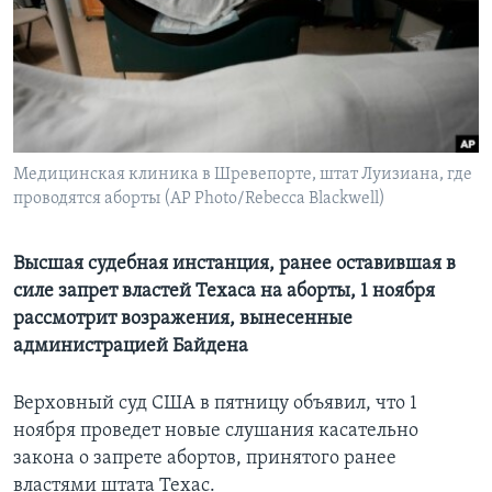
Learning English
СОЦИАЛЬНЫЕ СЕТИ
Медицинская клиника в Шревепорте, штат Луизиана, где
проводятся аборты (AP Photo/Rebecca Blackwell)
Языки
Высшая судебная инстанция, ранее оставившая в
силе запрет властей Техаса на аборты, 1 ноября
рассмотрит возражения, вынесенные
администрацией Байдена
Верховный суд США в пятницу объявил, что 1
ноября проведет новые слушания касательно
закона о запрете абортов, принятого ранее
властями штата Техас.