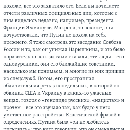
похоже, все это захватило его. Если вы почитаете
отчеты различных официальных лиц, которые с
ним виделись недавно, например, президента
Франции Эммануэля Макрона, то похоже, они
почувствовали, что Путин не похож на себя
прежнего. Я тоже смотрела это заседание Совбеза
России и то, как он унижал Нарышкина, и это было
поразительно: как вы сами сказали, эти люди – его
однокурсники, они его ближайшие советники,
насколько мы понимаем, и многие из них пришли
из спецслужб. Потом, его пространная
обличительная речь в понедельник, в которой он
обвинил США и Украину в каких-то ужасных
вещах, говоря о «геноциде русских», «нацистах» и
прочем – все это звучало так, как будто у него
умственное расстройство. Классической фразой в
определениях Путина была «он не любитель
рисковать»: про него говорили, что он смекалист и