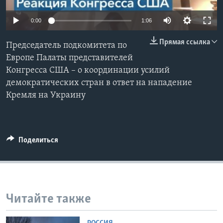
Learning English
0:00
1:06
Прямая ссылка
СОЦИАЛЬНЫЕ СЕТИ
Председатель подкомитета по
Европе Палаты представителей
Конгресса США – о координации усилий
демократических стран в ответ на нападение
Языки
Кремля на Украину
Поделиться
Читайте также