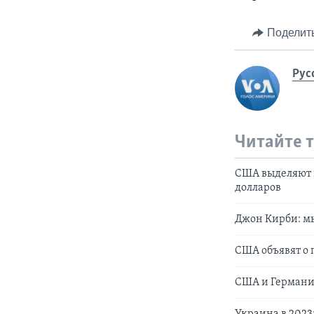
Поделит
Рус
Читайте 
США выделяют 
долларов
Джон Кирби: мы
США объявят о 
США и Германия
Украина в 2023