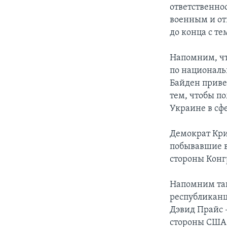
ответственно
военным и от
до конца с те
Напомним, чт
по националь
Байден приве
тем, чтобы п
Украине в сф
Демократ Кри
побывавшие в
стороны Конг
Напомним такж
республиканц
Дэвид Прайс 
стороны США