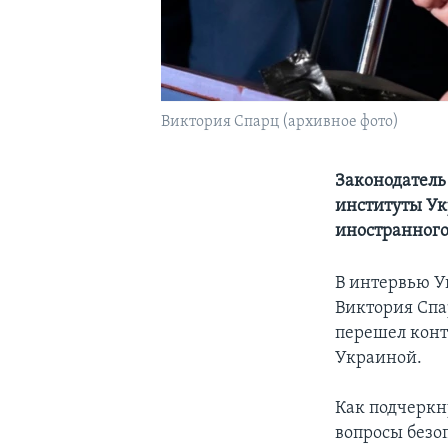
Виктория Спарц (архивное фото)
Законодатель
институты Ук
иностранного
В интервью У
Виктория Спа
перешел конт
Украиной.
Как подчеркн
вопросы безо