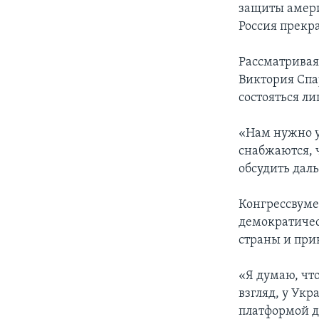
защиты амер
Россия прекра
Рассматривая
Виктория Спа
состояться ли
«Нам нужно у
снабжаются, ч
обсудить дал
Конгрессвуме
демократичес
страны и при
«Я думаю, что
взгляд, у Укр
платформой дл