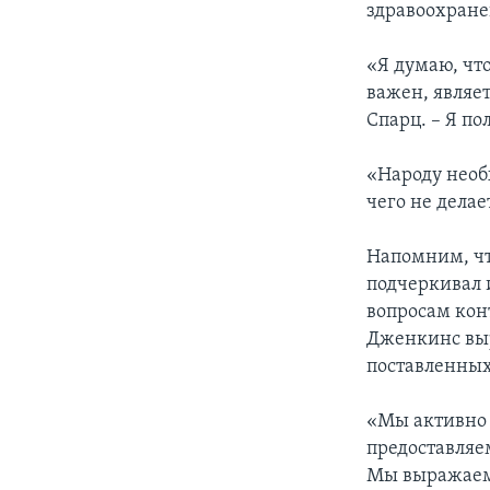
здравоохране
«Я думаю, чт
важен, являе
Спарц. – Я п
«Народу необ
чего не делае
Напомним, чт
подчеркивал 
вопросам кон
Дженкинс выр
поставленных
«Мы активно 
предоставляе
Мы выражаем 