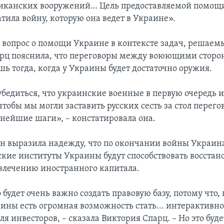
иканских вооружений… Цель предоставляемой помощи
тила войну, которую она ведет в Украине».
 вопрос о помощи Украине в контексте задач, решаем
рц пояснила, что переговоры между воюющими сторо
шь тогда, когда у Украины будет достаточно оружия.
бедиться, что украинские военные в первую очередь 
тобы мы могли заставить русских сесть за стол перего
ьнейшие шаги», – констатировала она.
н выразила надежду, что по окончании войны Украин
кие институты Украины будут способствовать восста
влечению иностранного капитала.
 будет очень важно создать правовую базу, потому что,
аины есть огромная возможность стать... интерактивн
я инвесторов, – сказала Виктория Спарц. – Но это буде