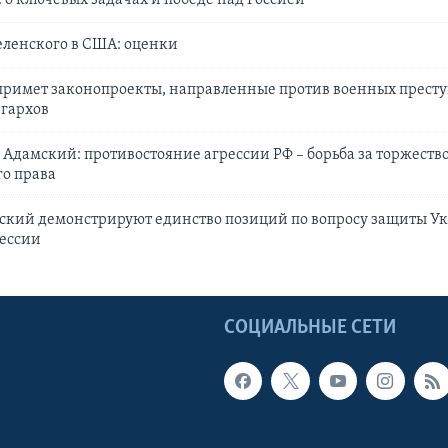
еленского в США: оценки
примет законопроекты, направленные против военных прест
игархов
Адамский: противостояние агрессии РФ – борьба за торжеств
о права
ский демонстрируют единство позиций по вопросу защиты У
рессии
Ы
СОЦИАЛЬНЫЕ СЕТИ