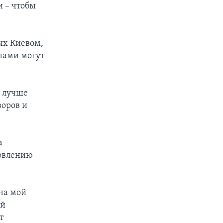
 – чтобы
ых Киевом,
нами могут
и лучше
воров и
а
новлению
 на мой
ой
т