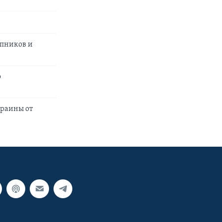
упников и
о
краины от