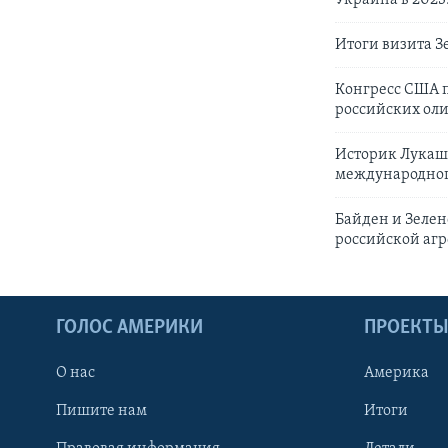
Итоги визита З
Конгресс США 
российских ол
Историк Лукаш 
международног
Байден и Зелен
российской аг
ГОЛОС АМЕРИКИ
ПРОЕКТ
О нас
Америка
Пишите нам
Итоги