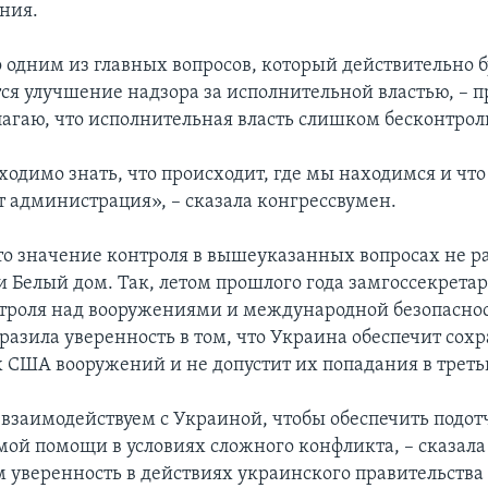
ния.
о одним из главных вопросов, который действительно б
тся улучшение надзора за исполнительной властью, – 
олагаю, что исполнительная власть слишком бесконтрол
ходимо знать, что происходит, где мы находимся и что
т администрация», – сказала конгрессвумен.
о значение контроля в вышеуказанных вопросах не р
и Белый дом. Так, летом прошлого года замгоссекретар
троля над вооружениями и международной безопасно
азила уверенность в том, что Украина обеспечит сох
 США вооружений и не допустит их попадания в треть
взаимодействуем с Украиной, чтобы обеспечить подот
мой помощи в условиях сложного конфликта, – сказала
уверенность в действиях украинского правительства