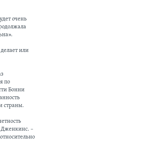
удет очень
продолжала
ьна».
 делает или
аз
я по
сти Бонни
ранность
и страны.
четность
 Дженкинс. –
 относительно