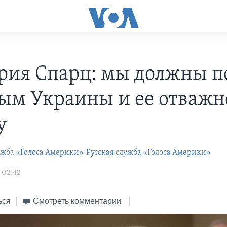
рия Спарц: мы должны п
ым Украины и ее отваж
ду
ужба «Голоса Америки»
Русская служба «Голоса Америки»
 02:42
ься
Смотреть комментарии