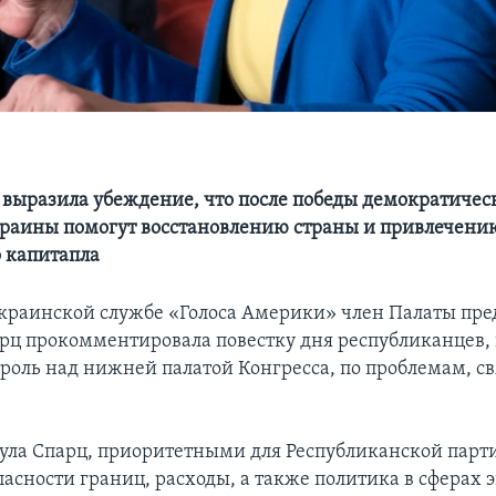
 выразила убеждение, что после победы демократичес
раины помогут восстановлению страны и привлечени
 капитапла
краинской службе «Голоса Америки» член Палаты пре
рц прокомментировала повестку дня республиканцев,
роль над нижней палатой Конгресса, по проблемам, с
ула Спарц, приоритетными для Республиканской парт
пасности границ, расходы, а также политика в сферах 