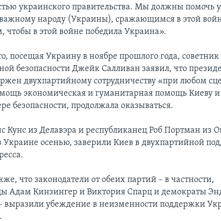
стью украинского правительства. Мы должны помочь
важному народу (Украины), сражающимся в этой войне
м, чтобы в этой войне победила Украина».
о, посещая Украину в ноябре прошлого года, советник
ной безопасности Джейк Салливан заявил, что презид
ржен двухпартийному сотрудничеству «при любом сце
омощь экономическая и гуманитарная помощь Киеву 
ере безопасности, продолжала оказываться.
с Кунс из Делавэра и республиканец Роб Портман из О
 Украине осенью, заверили Киев в двухпартийной под
ресса.
е, что законодатели от обеих партий – в частности,
ы Адам Кинзингер и Виктория Спарц и демократы Эн
– выразили убеждение в неизменности поддержки Ук
.