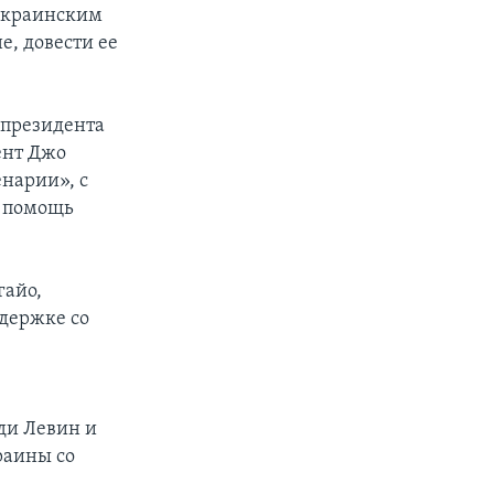
 украинским
, довести ее
 президента
ент Джо
нарии», с
и помощь
гайо,
держке со
ди Левин и
раины со