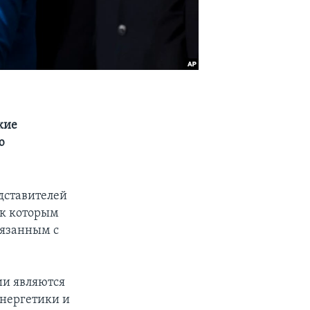
кие
ю
дставителей
 к которым
вязанным с
ии являются
энергетики и