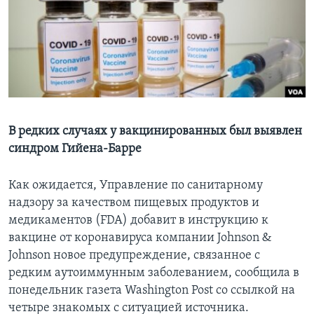
Learning English
СОЦИАЛЬНЫЕ СЕТИ
Языки
В редких случаях у вакцинированных был выявлен
синдром Гийена-Барре
Как ожидается, Управление по санитарному
надзору за качеством пищевых продуктов и
медикаментов (FDA) добавит в инструкцию к
вакцине от коронавируса компании Johnson &
Johnson новое предупреждение, связанное с
редким аутоиммунным заболеванием, сообщила в
понедельник газета Washington Post со ссылкой на
четыре знакомых с ситуацией источника.