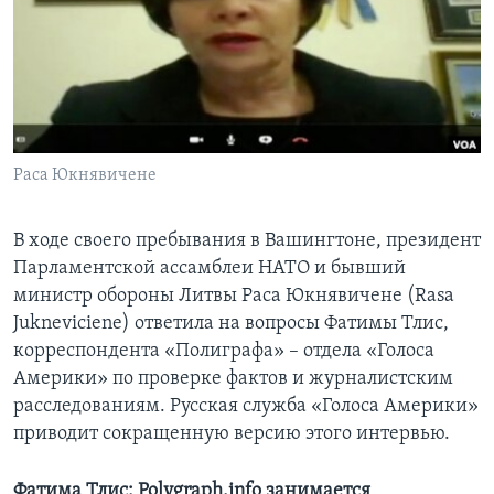
Learning English
СОЦИАЛЬНЫЕ СЕТИ
Раса Юкнявичене
Языки
В ходе своего пребывания в Вашингтоне, президент
Парламентской ассамблеи НАТО и бывший
министр обороны Литвы Раса Юкнявичене (Rasa
Jukneviciene) ответила на вопросы Фатимы Тлис,
корреспондента «Полиграфа» – отдела «Голоса
Америки» по проверке фактов и журналистским
расследованиям. Русская служба «Голоса Америки»
приводит сокращенную версию этого интервью.
Фатима Тлис:
Polygraph
.
info
занимается