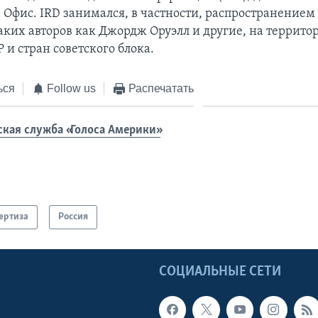
 Офис. IRD занимался, в частности, распространением
аких авторов как Джордж Оруэлл и другие, на террито
и стран советского блока.
ься
Follow us
Распечатать
ская служба «Голоса Америки»
ертиза
Россия
Ы
СОЦИАЛЬНЫЕ СЕТИ