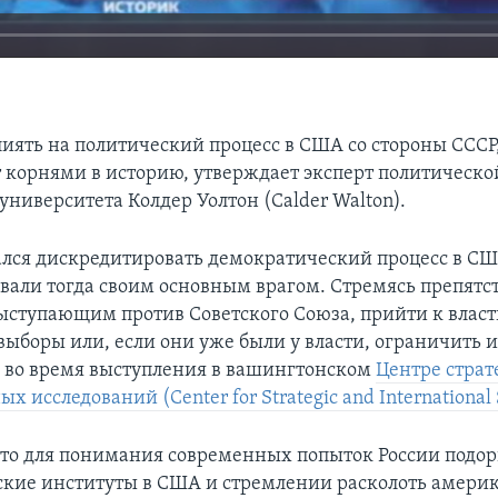
иять на политический процесс в США со стороны СССР,
т корнями в историю, утверждает эксперт политическо
университета Колдер Уолтон (Calder Walton).
лся дискредитировать демократический процесс в СШ
вали тогда своим основным врагом. Стремясь препятс
ыступающим против Советского Союза, прийти к влас
выборы или, если они уже были у власти, ограничить и
н во время выступления в вашингтонском
Центре страт
 исследований (Center for Strategic and International 
что для понимания современных попыток России подорв
кие институты в США и стремлении расколоть амери