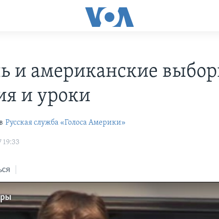
ь и американские выбор
ия и уроки
в
Русская служба «Голоса Америки»
 19:33
ься
оры