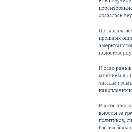
КГБ получили
переизбрание
оказалась не
По словам экс
прошлых ошиб
американском
недостоверн
И если раньш
мнением в СШ
частым грамм
накопленный 
И хотя спецс
выборы за гр
политиков, с
России больш