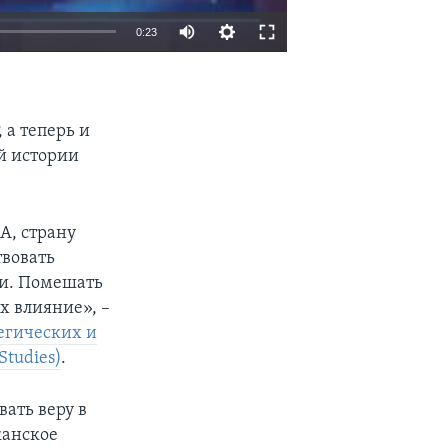
0:23
EMBED
SHARE
 а теперь и
й истории
А, страну
твовать
ти. Помешать
х влияние», –
егических и
Studies)
.
ать веру в
канское