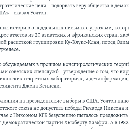
тратегические цели – подорвать веру общества в демо
ША» – сказал Уолтон.
нил историю о поддельных письмах с угрозами, котор
дрес атлетов из 20 азиатских и африканских стран, як
вой расисткой группировки Ку-Клукс-Клан, перед Оли
нджелесе.
 обсуждаемых в прошлом конспирологических теорий
ми советских спецслужб – утверждение о том, что ви
риканских секретных лабораториях, и дезинформация,
езидента Джона Кеннеди.
 влияния на президентские выборы в США, Уолтон нап
етского союза не допустить победы Ричарда Никсона и
лучае с Никсоном КГБ безуспешно пыталось предложить
т Демократической партии Хьюберту Хамфри. А в 1982 г