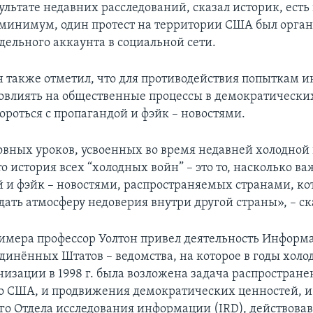
ультате недавних расследований, сказал историк, есть
ак минимум, один протест на территории США был орган
ельного аккаунта в социальной сети.
н также отметил, что для противодействия попыткам 
повлиять на общественные процессы в демократически
ороться с пропагандой и фэйк – новостями.
овных уроков, усвоенных во время недавней холодной
то история всех “холодных войн” – это то, насколько в
й и фэйк – новостями, распространяемых странами, к
дать атмосферу недоверия внутри другой страны», – ск
римера профессор Уолтон привел деятельность Информ
единённых Штатов – ведомства, на которое в годы хол
низации в 1998 г. была возложена задача распростран
 США, и продвижения демократических ценностей, и
го Отдела исследования информации (IRD), действова