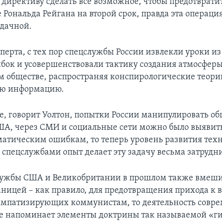
 директиву сделать все возможное, чтобы предотврати
 Рональда Рейгана на второй срок, правда эта операци
удачной.
перта, с тех пор спецслужбы России извлекли уроки из
ок и усовершенствовали тактику создания атмосферы
 обществе, распространяя конспирологические теори
ую информацию.
е, говорит Уолтон, попытки России манипулировать 
А, через СМИ и социальные сети можно было выявить
атическим ошибкам, то теперь уровень развития тех
спецслужбами опыт делает эту задачу весьма затрудн
лужбы США и Великобритании в прошлом также вмеши
аницей – как правило, для предотвращения прихода к 
импатизирующих коммунистам, то деятельность совр
е напоминает элементы доктрины так называемой «г