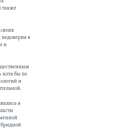
ть
я также
 своих
 недоверия в
и и
общественным
 хотя бы по
нологий и
ительной.
вались в
власти
еменной
ибридной