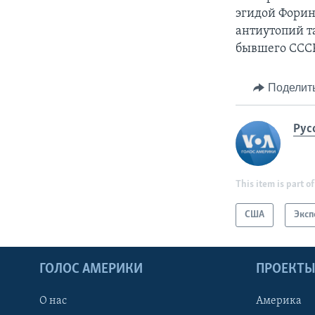
эгидой Форин
антиутопий т
бывшего СССР 
Поделит
Рус
This item is part of
США
Эксп
ГОЛОС АМЕРИКИ
ПРОЕКТ
О нас
Америка