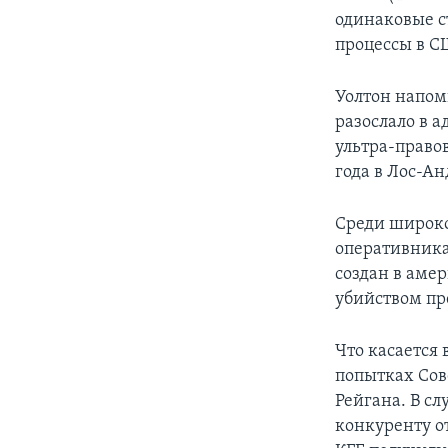
одинаковые с
процессы в С
Уолтон напом
разослало в а
ультра-право
года в Лос-А
Среди широко
оперативника
создан в аме
убийством пр
Что касается
попытках Сов
Рейгана. В с
конкуренту о