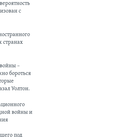
 вероятность
изован с
иностранного
х странах
 войны –
ажно бороться
оторые
азал Уолтон.
ационного
одной войны и
ения
вшего под