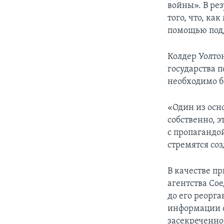
войны». В рез
того, что, к
помощью подд
Колдер Уолто
государства 
необходимо б
«Один из осн
собственно, э
с пропагандо
стремятся соз
В качестве п
агентства Со
до его реорга
информации о
засекреченно