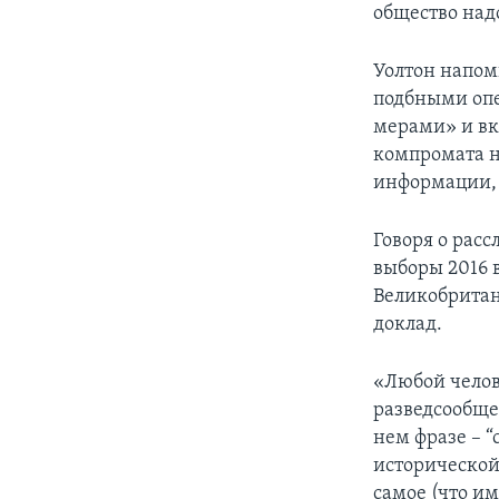
общество над
Уолтон напом
подбными опе
мерами» и вк
компромата н
информации, 
Говоря о рас
выборы 2016 
Великобритан
доклад.
«Любой челов
разведсообще
нем фразе – “
исторической
самое (что и