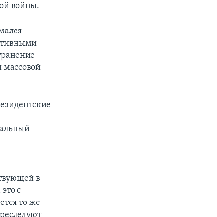
ной войны.
имался
активными
транение
и массовой
резидентские
иальный
ствующей в
 это с
ется то же
преследуют