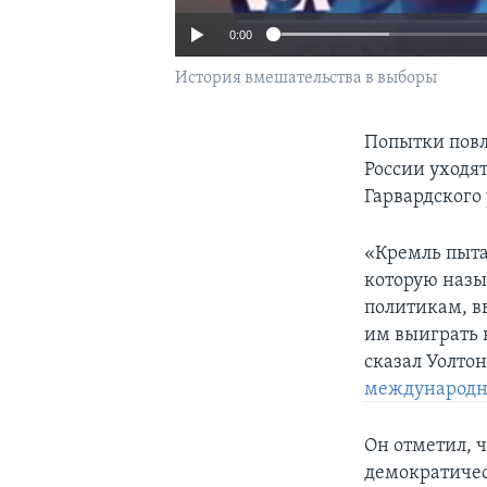
0:00
История вмешательства в выборы
Попытки повл
России уходя
Гарвардского 
«Кремль пыта
которую назы
политикам, в
им выиграть 
сказал Уолто
международных
Он отметил, 
демократичес