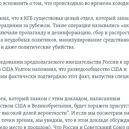
о вспомнить о том, что происходило во времена холод
нил, что в КГБ существовал целый отдел, который зан
рациями за рубежом. Такие операции назывались «
лючали пропаганду и дезинформацию, сбор и распрос
а неудобных политиков, манипулирование средствам
и даже политические убийства.
следовании предполагаемого вмешательства России в п
в США Уолтон напомнил, что разведсообщество США и
ии фактически подтвердило этот факт, выпустив спец
ек, который знаком с этим докладом, написанным
ством США и Великобритании, будет поражен присут
с высокой долей вероятности”. И если мы посмотрим на
 точки зрения, мы увидим, что в этом докладе обсужда
мело место в прошлом). Что Россия и Советскиий Союз 