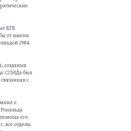
кратические
ые КГБ
обы от имени
мпиадой 1984
, созданых
рус СПИДа был
 связанная с
омнил о
 Рональда
 помощь его
. все отделы