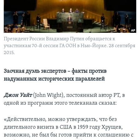
Learning English
СОЦИАЛЬНЫЕ СЕТИ
Президент России Владимир Путин обращается к
участникам 70-й сессии ГА ООН в Нью-Йорке. 28 сентября
2015.
Языки
Заочная дуэль экспертов – факты против
надуманных исторических параллелей
Джон Уайт
(John Wight), постоянный автор РТ, в
одной из программ этого телеканала сказал:
«Действительно, можно утверждать, что без
длительного визита в США в 1959 году Хрущев,
возможно, не был бы готов прийти к соглашению с