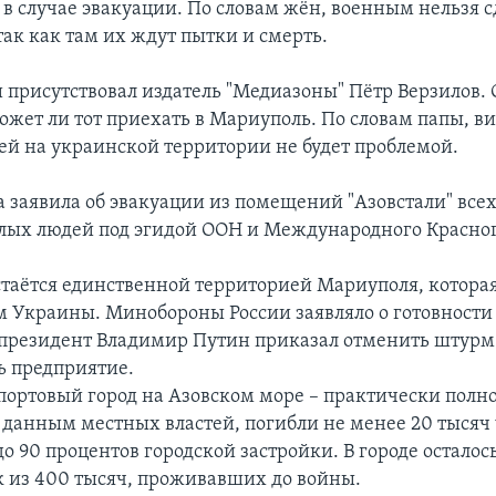
 в случае эвакуации. По словам жён, военным нельзя с
так как там их ждут пытки и смерть.
 присутствовал издатель "Медиазоны" Пётр Верзилов. 
ожет ли тот приехать в Мариуполь. По словам папы, ви
ей на украинской территории не будет проблемой.
а заявила об эвакуации из помещений "Азовстали" вс
лых людей под эгидой ООН и Международного Красног
остаётся единственной территорией Мариуполя, котора
м Украины. Минобороны России заявляло о готовности 
президент Владимир Путин приказал отменить штурм
ь предприятие.
портовый город на Азовском море – практически полн
 данным местных властей, погибли не менее 20 тысяч 
 90 процентов городской застройки. В городе осталось
к из 400 тысяч, проживавших до войны.