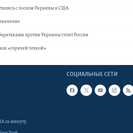
тились с послом Украины в США
 значение
бератаками против Украины стоит Россия
тала «горячей точкой»
Ы
СОЦИАЛЬНЫЕ СЕТИ
А за минуту
New York