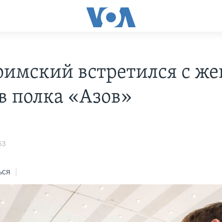
римский встретился с ж
в полка «Азов»
53
ься