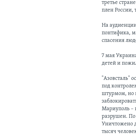
третье стране
плен России, 
На аудиенции
понтифика, м
спасения люд
7 мая Украин
детей и пожи
"Азовсталь" 
под контроле
штурмом, но 
заблокироват
Мариуполь – 
разрушен. По
Уничтожено до
тысяч челове