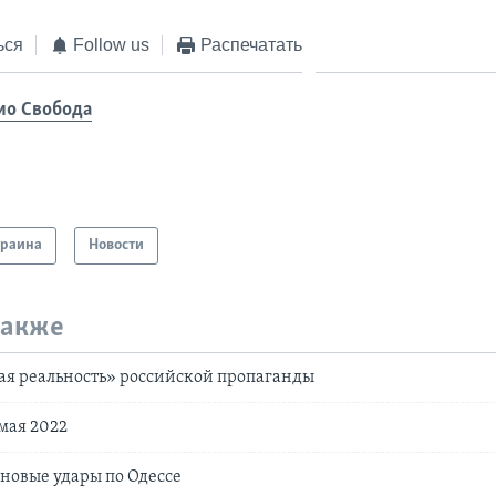
ься
Follow us
Распечатать
ио Свобода
краина
Новости
также
ая реальность» российской пропаганды
 мая 2022
 новые удары по Одессе