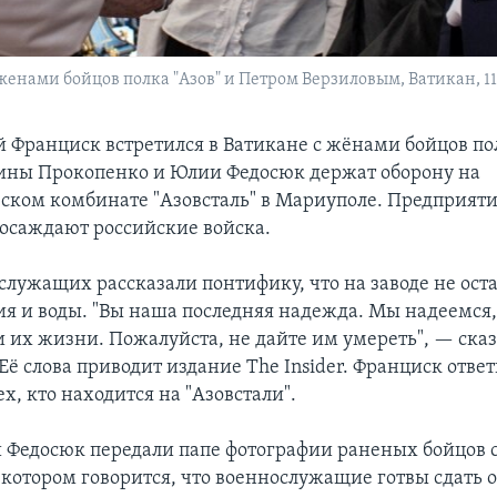
енами бойцов полка "Азов" и Петром Верзиловым, Ватикан, 11
 Франциск встретился в Ватикане с жёнами бойцов пол
ины Прокопенко и Юлии Федосюк держат оборону на
ском комбинате "Азовсталь" в Мариуполе. Предприяти
 осаждают российские войска.
лужащих рассказали понтифику, что на заводе не ост
ия и воды. "Вы наша последняя надежда. Мы надеемся,
и их жизни. Пожалуйста, не дайте им умереть", — сказ
Её слова приводит издание The Insider. Франциск ответ
ех, кто находится на "Азовстали".
 Федосюк передали папе фотографии раненых бойцов с
 котором говорится, что военнослужащие готвы сдать 