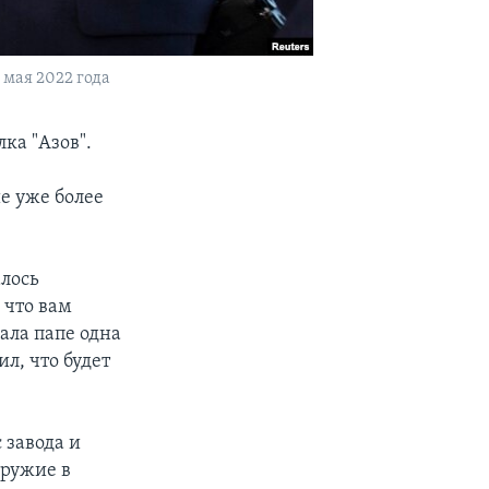
 мая 2022 года
ка "Азов".
е уже более
алось
 что вам
ала папе одна
ил, что будет
 завода и
оружие в