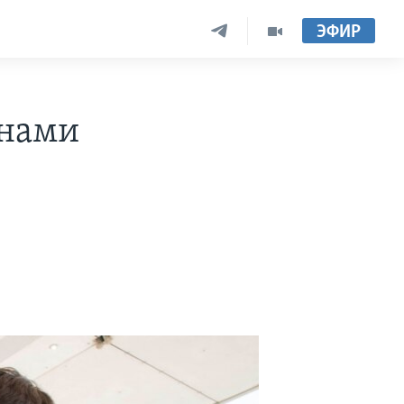
ЭФИР
енами