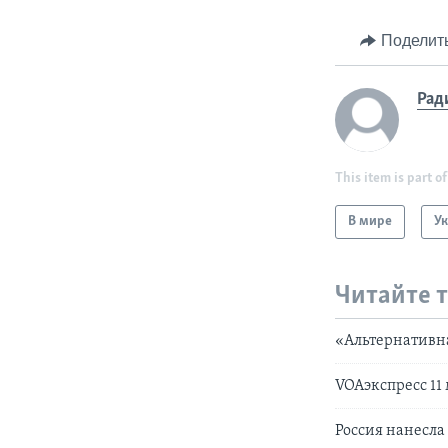
Поделит
Рад
This item is part of
В мире
У
Читайте 
«Альтернативн
VOAэкспресс 11
Россия нанесла