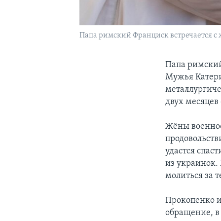
Папа римский Франциск встречается с ж
Папа римский
Мужья Катер
металлургиче
двух месяцев
Жёны военнос
продовольств
удастся спаст
из украинок. 
молиться за т
Прокопенко и
обращение, в