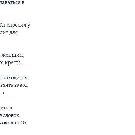
даваться в
Он спросил у
зит для
ех женщин,
о креста.
я находится
взять завод
 и
остью
человек.
 около 100