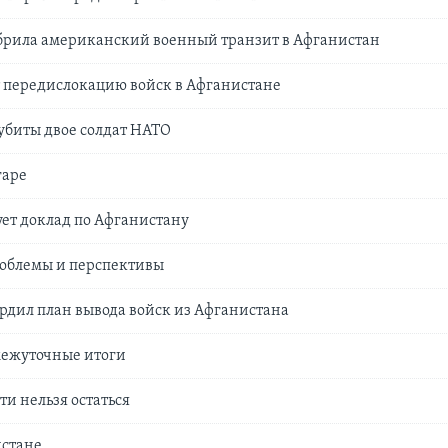
обрила американский военный транзит в Афганистан
 передислокацию войск в Афганистане
убиты двое солдат НАТО
гаре
ет доклад по Афганистану
роблемы и перспективы
рдил план вывода войск из Афганистана
межуточные итоги
ти нельзя остаться
истане