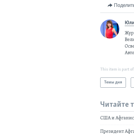
Поделит
Юли
Жур
Вели
Осв
Авт
This item is part of
Темы дня
Читайте 
США и Афганис
Президент Афга