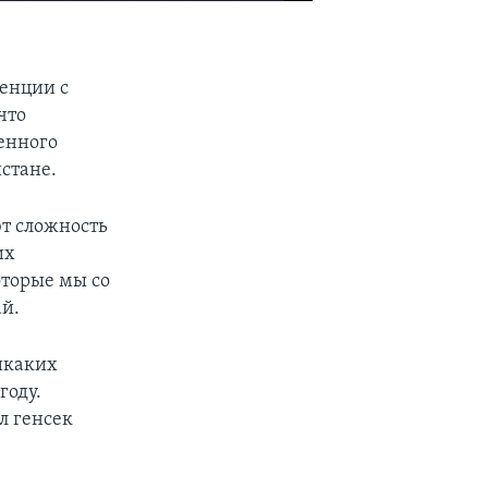
енции с
что
енного
стане.
т сложность
их
оторые мы со
ай.
икаких
году.
л генсек