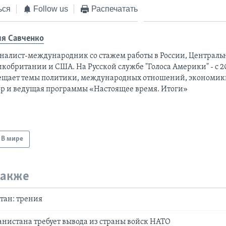
ься
Follow us
Распечатать
я Савченко
налист-международник cо стажем работы в России, Централь
кобритании и США. На Русской службе "Голоса Америки" - с 20
ещает темы политики, международных отношений, экономики
ор и ведущая программы «Настоящее время. Итоги»
В мире
также
тан: трения
нистана требует вывода из страны войск НАТО