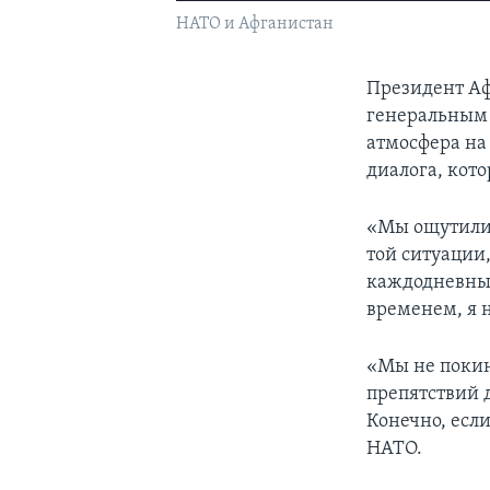
НАТО и Афганистан
Президент Аф
генеральным 
атмосфера на
диалога, кот
«Мы ощутили
той ситуации
каждодневных
временем, я 
«Мы не покин
препятствий д
Конечно, если
НАТО.