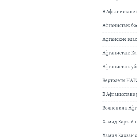
В Афганистане 
Афганистан: б
Афганские вла
Афганистан: К
Афганистан: у
Вертолеты НАТО
В Афганистане 
Волнения в Аф
Хамид Карзай 
Хамид Карзай о