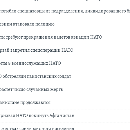
погибли спецназовцы из подразделения, ликвидировавшего 
оевики атаковали полицию
сти требуют прекращения налетов авиации НАТО
арзай запретил спецоперации НАТО
биты 8 военнослужащих НАТО
 обстреляли пакистанских солдат
растет число случайных жертв
ганистане продолжаются
призвал НАТО покинуть Афганистан
 жертвах среди мирного населения