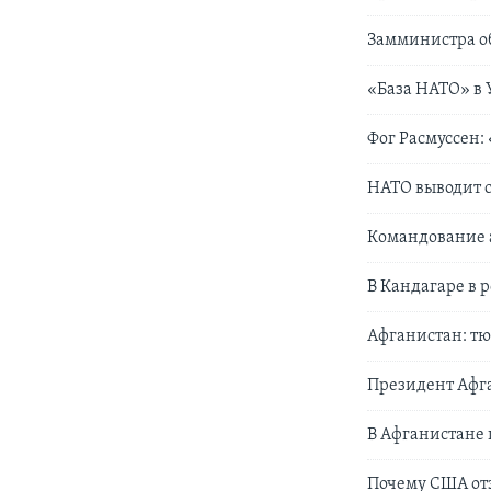
Замминистра об
«База НАТО» в 
Фог Расмуссен
НАТО выводит 
Командование 
В Кандагаре в р
Афганистан: т
Президент Афга
В Афганистане 
Почему США отз