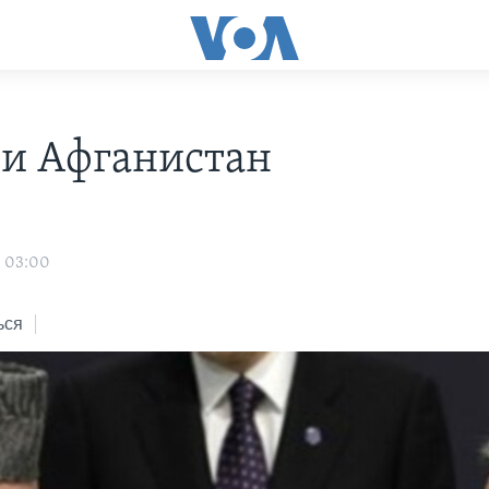
и Афганистан
о
0 03:00
ься