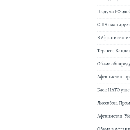
Госдума РФ од
США планирует
В Афганистане 
Теракт в Канда
Обама обнароду
Афганистан: п
Блок НАТО утве
Лиссабон. Про
Афганистан: Уй
Обама в Афган