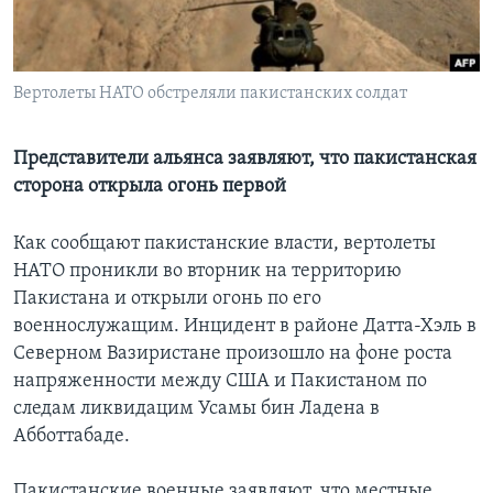
Learning English
Вертолеты НАТО обстреляли пакистанских солдат
СОЦИАЛЬНЫЕ СЕТИ
Представители альянса заявляют, что пакистанская
сторона открыла огонь первой
Языки
Как сообщают пакистанские власти, вертолеты
НАТО проникли во вторник на территорию
Пакистана и открыли огонь по его
военнослужащим. Инцидент в районе Датта-Хэль в
Северном Вазиристане произошло на фоне роста
напряженности между США и Пакистаном по
следам ликвидацим Усамы бин Ладена в
Абботтабаде.
Пакистанские военные заявляют, что местные