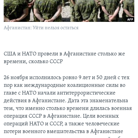
Learning English
СОЦИАЛЬНЫЕ СЕТИ
Афганистан: Уйти нельзя остаться
США и НАТО провели в Афганистане столько же
Языки
времени, сколько СССР
26 ноября исполнилось ровно 9 лет и 50 дней с тех
пор как международные коалиционные силы во
главе с НАТО начали антитеррористические
действия в Афганистане. Дата эта знаменательна
тем, что именно столько времени длилась военная
операция СССР в Афганистане. Цели военных
операций НАТО и СССР, а также человеческие
потери военного вмешательства в Афганистане