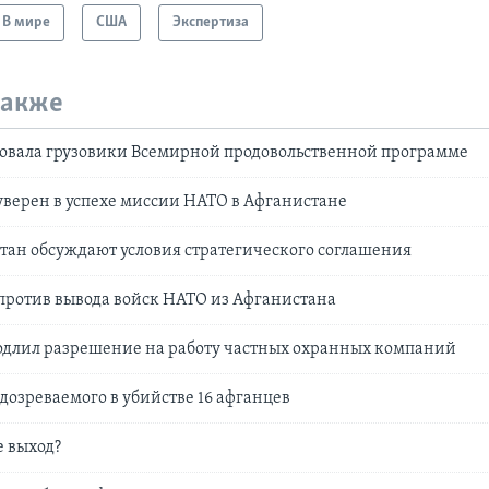
В мире
США
Экспертиза
также
вовала грузовики Всемирной продовольственной программе
уверен в успехе миссии НАТО в Афганистане
ан обсуждают условия стратегического соглашения
против вывода войск НАТО из Афганистана
одлил разрешение на работу частных охранных компаний
дозреваемого в убийстве 16 афганцев
е выход?