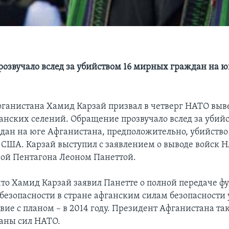
озвучало вслед за убийством 16 мирных граждан на ю
ганистана Хамид Карзай призвал в четверг НАТО выв
ганских селений. Обращение прозвучало вслед за убийс
ан на юге Афганистана, предположительно, убийство
 США. Карзай выступил с заявлением о выводе войск 
авой Пентагона Леоном Панеттой.
что Хамид Карзай заявил Панетте о полной передаче ф
безопасности в стране афганским силам безопасности у
твие с планом – в 2014 году. Президент Афганистана та
раны сил НАТО.