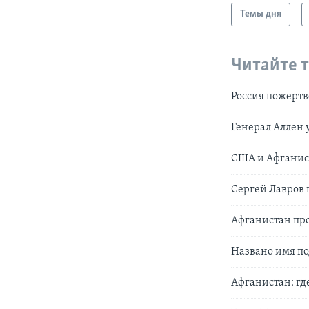
Темы дня
Читайте 
Россия пожерт
Генерал Аллен 
США и Афганист
Сергей Лавров 
Афганистан пр
Названо имя по
Афганистан: гд