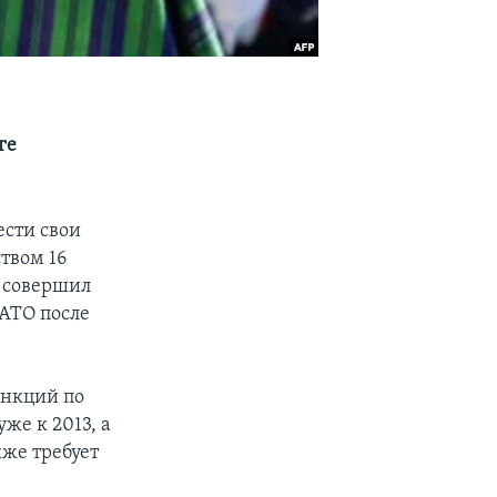
ге
ести свои
твом 16
 совершил
НАТО после
ункций по
же к 2013, а
кже требует