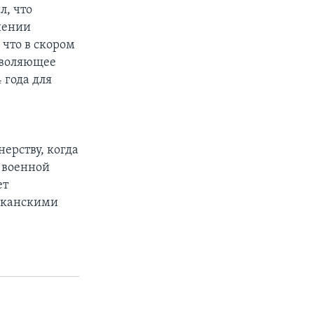
л, что
шении
 что в скором
зволяющее
 года для
ерству, когда
 военной
ет
иканскими