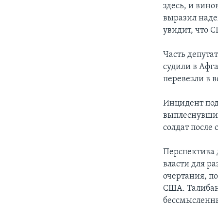
здесь, и вино
выразил наде
увидит, что С
Часть депута
судили в Афга
перевезли в 
Инцидент под
выплеснувших
солдат после
Перспектива 
власти для р
очертания, п
США. Талибан
бессмысленны