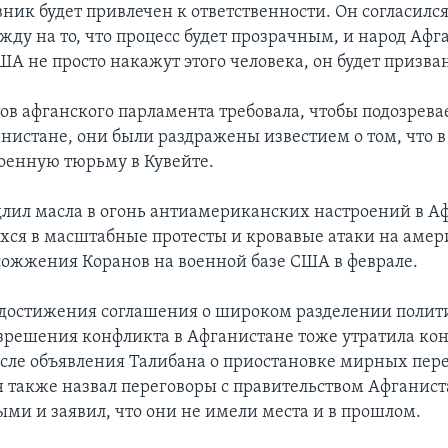
вник будет привлечен к ответственности. Он согласился
жду на то, что процесс будет прозрачным, и народ Афг
ША не просто накажут этого человека, он будет призван
тов афганского парламента требовала, чтобы подозрева
нистане, они были раздражены известием о том, что в 
военную тюрьму в Кувейте.
лил масла в огонь антиамериканских настроений в А
ся в масштабные протесты и кровавые атаки на аме
 сожжения Коранов на военной базе США в феврале.
достижения соглашения о широком разделении полит
азрешения конфликта в Афганистане тоже утратила ко
осле объявления Талибана о приостановке мирных пере
 также назвал переговоры с правительством Афганист
ми и заявил, что они не имели места и в прошлом.