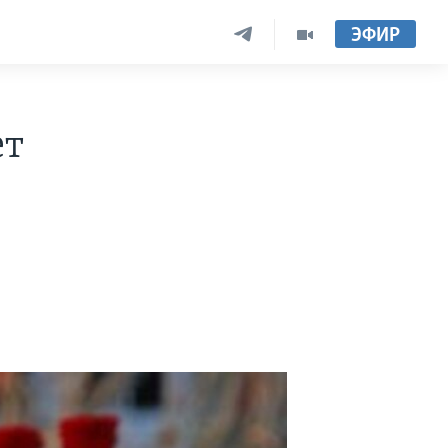
ЭФИР
ет