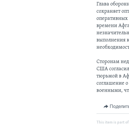
Глава оборонн
сохраняет оп
оперативных 
времени Афга
незначительн
выполнения к
необходимост
Сторонам неда
США согласил
тюрьмой в Аф
соглашение 
военными, чт
Поделит
This item is part of