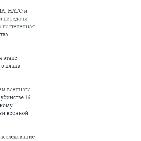
США, НАТО и
и передачи
о постепенная
тва
м этапе
го плана
ем военного
убийстве 16
скому
зи военной
расследование