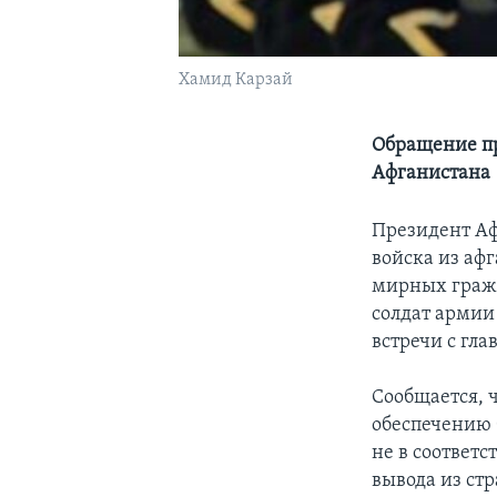
Хамид Карзай
Обращение пр
Афганистана
Президент Аф
войска из аф
мирных гражд
солдат армии
встречи с гл
Сообщается, 
обеспечению 
не в соответс
вывода из ст