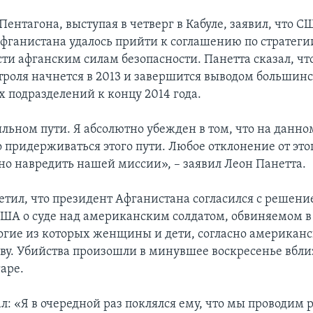
Пентагона, выступая в четверг в Кабуле, заявил, что 
Афганистана удалось прийти к соглашению по стратеги
сти афганским силам безопасности. Панетта сказал, чт
троля начнется в 2013 и завершится выводом большинс
 подразделений к концу 2014 года.
льном пути. Я абсолютно убежден в том, что на данно
 придерживаться этого пути. Любое отклонение от это
но навредить нашей миссии», – заявил Леон Панетта.
етил, что президент Афганистана согласился с решени
США о суде над американским солдатом, обвиняемом в 
огие из которых женщины и дети, согласно американ
ву. Убийства произошли в минувшее воскресенье вбли
аре.
л: «Я в очередной раз поклялся ему, что мы проводим 