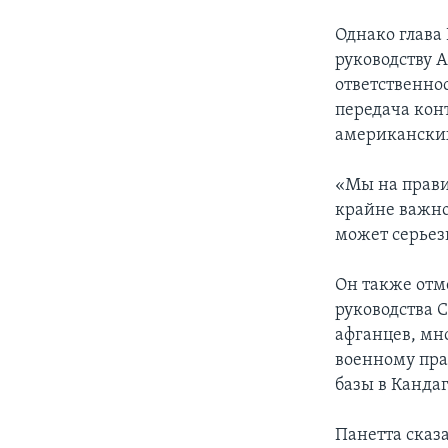
Однако глава 
руководству 
ответственно
передача кон
американских
«Мы на прави
крайне важно
может серьез
Он также отм
руководства 
афганцев, мн
военному пра
базы в Кандаг
Панетта сказа