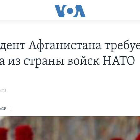
дент Афганистана требу
а из страны войск НАТО
:21
ься