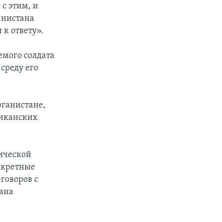
 с этим, и
анистана
 к ответу».
емого солдата
среду его
фганистане,
риканских
ической
нкретные
говоров с
ана