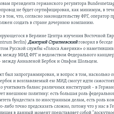
ловам президента германского регулятора Bundesnetza
опровод не будет сертифицирован, как минимум, в теч
о в том, что, согласно законодательству ФРГ, оператор 
должен создать в стране дочернюю компанию.
ирующегося в Берлине Центра изучения Восточной Ев
ntrum Berlin)
Дмитрий Стратиевский
говорил в беседе 
том Русской службы «Голоса Америки» о наметивших
 между МИД ФРГ и ведомством Федерального канцлер
– между Анналеной Бербок и Олафом Шольцем.
кт был запрограммирован, и вопрос в том, насколько о
Бербок и возглавляемый ею МИД смогут идти самосто
о учитывать баланс различных институций – в Герман
т внешнюю политику: есть большая роль федеральног
митета бундестага по иностранным делам, есть роль ко
о-либо точно предсказать сложно, потому что у нас в 
лиция в данный момент представляет собой "лоскутное 