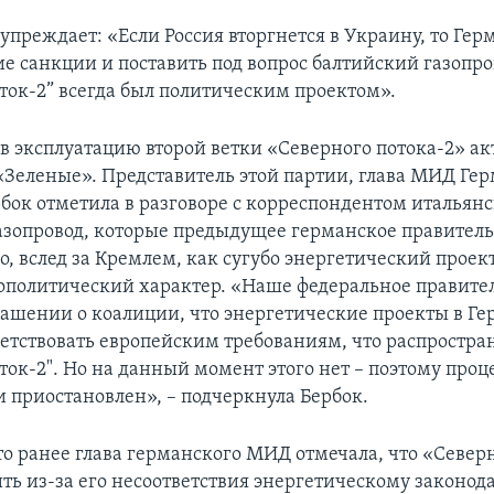
упреждает: «Если Россия вторгнется в Украину, то Ге
ие санкции и поставить под вопрос балтийский газопро
ток-2” всегда был политическим проектом».
 в эксплуатацию второй ветки «Северного потока-2» а
«Зеленые». Представитель этой партии, глава МИД Ге
бок отметила в разговоре с корреспондентом итальянс
газопровод, которые предыдущее германское правитель
, вслед за Кремлем, как сугубо энергетический проек
еополитический характер. «Наше федеральное правител
глашении о коалиции, что энергетические проекты в Г
етствовать европейским требованиям, что распростран
ок-2". Но на данный момент этого нет – поэтому проц
 приостановлен», – подчеркнула Бербок.
о ранее глава германского МИД отмечала, что «Север
ть из-за его несоответствия энергетическому законод