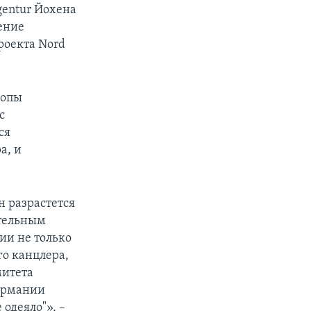
gentur Йохена
ение
проекта Nord
ропы
с
ся
а, и
н разрастется
ятельным
ии не только
о канцлера,
митета
Германии
одеяло"», –