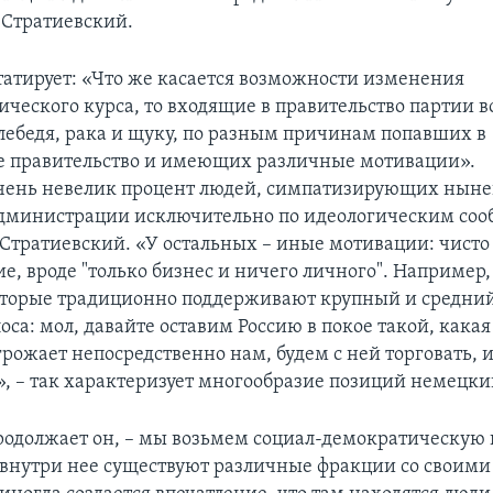
 Стратиевский.
татирует: «Что же касается возможности изменения
ческого курса, то входящие в правительство партии 
ебедя, рака и щуку, по разным причинам попавших в
 правительство и имеющих различные мотивации».
очень невелик процент людей, симпатизирующих нын
дминистрации исключительно по идеологическим со
 Стратиевский. «У остальных – иные мотивации: чисто
е, вроде "только бизнес и ничего личного". Например,
оторые традиционно поддерживают крупный и средний
оса: мол, давайте оставим Россию в покое такой, какая 
грожает непосредственно нам, будем с ней торговать, и
», – так характеризует многообразие позиций немецки
продолжает он, – мы возьмем социал-демократическую
 внутри нее существуют различные фракции со своим