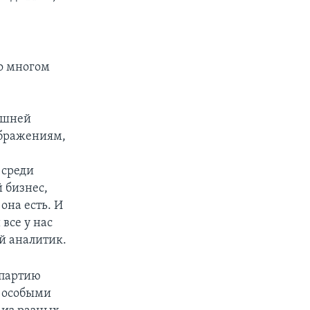
во многом
ешней
ображениям,
 среди
 бизнес,
она есть. И
 все у нас
й аналитик.
 партию
и особыми