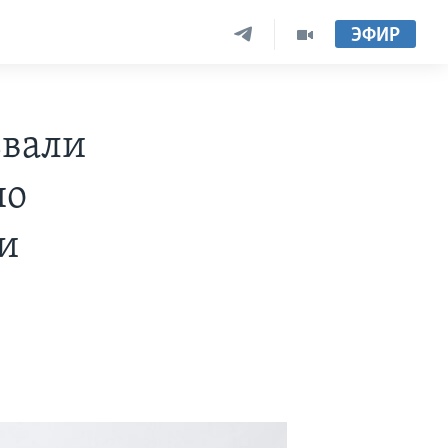
ЭФИР
звали
по
и