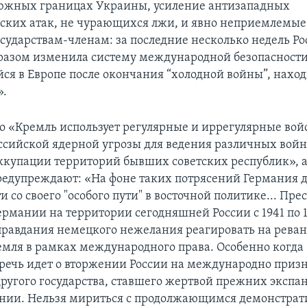
южных границах Украины, усиление антизападных
ских атак, не чурающихся лжи, и явно неприемлемые
осударствам-членам: за последние несколько недель Ро
азом изменила систему международной безопасности,
ся в Европе после окончания “холодной войны”, наход
».
о «Кремль использует регулярные и иррегулярные войс
ссийской ядерной угрозы для ведения различных войн
ккупации территорий бывших советских республик», 
едупреждают: «На фоне таких потрясений Германия 
и со своего "особого пути" в восточной политике... Пр
ермании на территории сегодняшней России с 1941 по 1
оправдания немецкого нежелания реагировать на рева
мля в рамках международного права. Особенно когда –
 речь идет о вторжении России на международно при
ругого государства, ставшего жертвой прежних экспа
ании. Нельзя мириться с продолжающимся демонстра