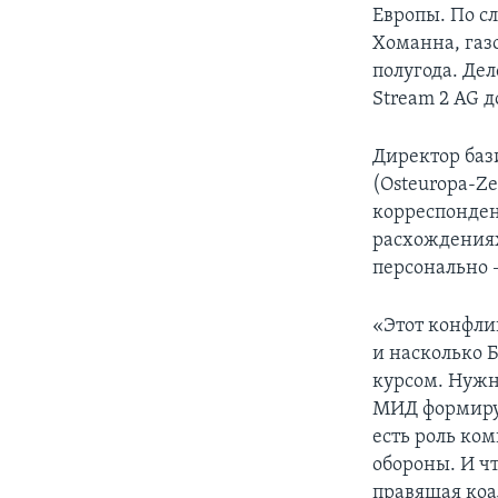
Европы. По с
Хоманна, газ
полугода. Дел
Stream 2 AG 
Директор баз
(Osteuropa-Ze
корреспонден
расхождениях
персонально 
«Этот конфли
и насколько 
курсом. Нужн
МИД формируе
есть роль ко
обороны. И чт
правящая коа