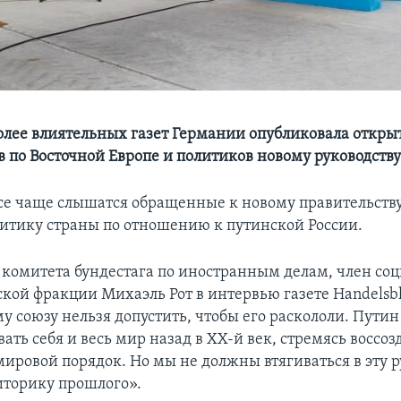
олее влиятельных газет Германии опубликовала откры
в по Восточной Европе и политиков новому руководств
се чаще слышатся обращенные к новому правительств
итику страны по отношению к путинской России.
 комитета бундестага по иностранным делам, член соц
кой фракции Михаэль Рот в интервью газете Handelsbla
у союзу нельзя допустить, чтобы его раскололи. Путин
ать себя и весь мир назад в ХХ-й век, стремясь воссоз
ировой порядок. Но мы не должны втягиваться в эту р
торику прошлого».