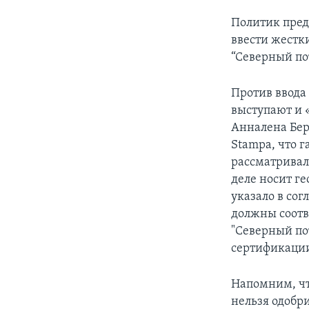
Политик пред
ввести жестк
“Северный по
Против ввода
выступают и 
Анналена Бер
Stampa, что 
рассматривало
деле носит г
указало в со
должны соотв
"Северный пот
сертификации
Напомним, чт
нельзя одобри