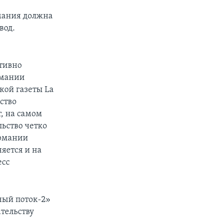
рмания должна
вод.
ктивно
рмании
кой газеты La
ство
т, на самом
ьство четко
ермании
яется и на
есс
ный поток-2»
ательству