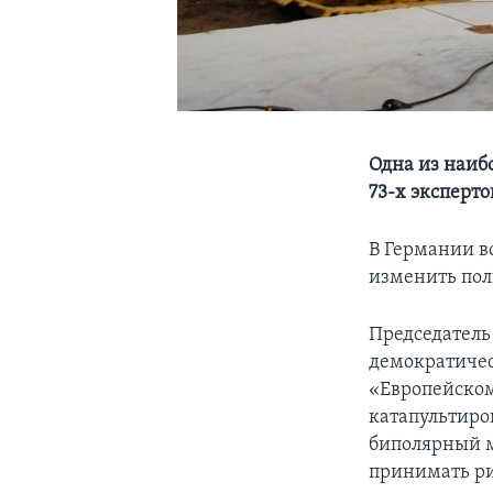
Одна из наиб
73-х эксперто
В Германии в
изменить пол
Председатель
демократичес
«Европейском
катапультиров
биполярный м
принимать ри