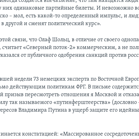
иногда создается впечатление, что там находятся люди
 у них одинаковые партийные билеты. И невозможно 
ско – мол, есть какой-то определенный импульс, и люд
 в другой и сменят политический курс».
той связи, что Олаф Шольц, в отличие от своего одноп
, считает «Северный поток-2» коммерческим, а не по
тказался от публичного одобрения санкций против рос
вшей недели 73 немецких эксперта по Восточной Евро
ьмо действующим политикам ФРГ. В письме содержитс
й призыв пересмотреть отношения я Москвой и отказа
илу так называемого «путинферштеерства» (дословно
тересов Владимира Путина в ущерб защите его идейн
инается констатацией: «Массированное сосредоточен