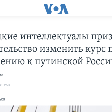
кие интеллектуалы при
тельство изменить курс 
ению к путинской Росси
ва
 00:53
ься