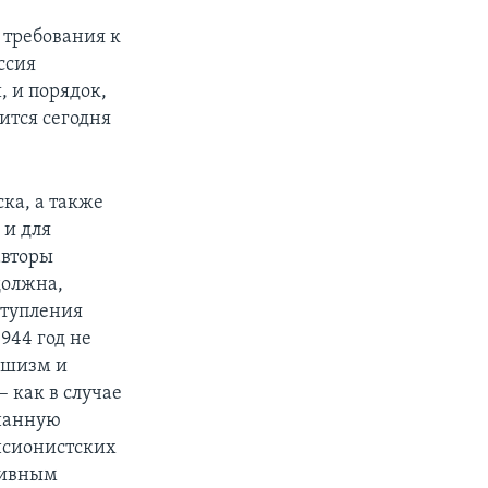
 требования к
ссия
 и порядок,
ится сегодня
ка, а также
 и для
авторы
должна,
еступления
944 год не
ншизм и
 как в случае
знанную
нсионистских
тивным