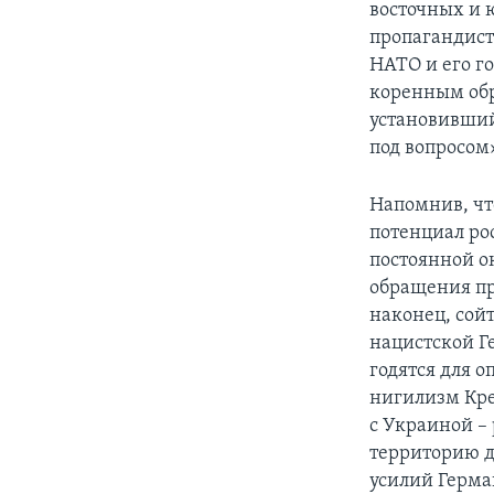
восточных и 
пропагандист
НАТО и его г
коренным обр
установивший
под вопросом
Напомнив, чт
потенциал ро
постоянной о
обращения пр
наконец, сойт
нацистской Г
годятся для 
нигилизм Кре
с Украиной –
территорию д
усилий Герм