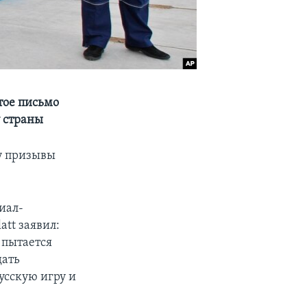
тое письмо
у страны
у призывы
иал-
tt заявил:
 пытается
дать
усскую игру и