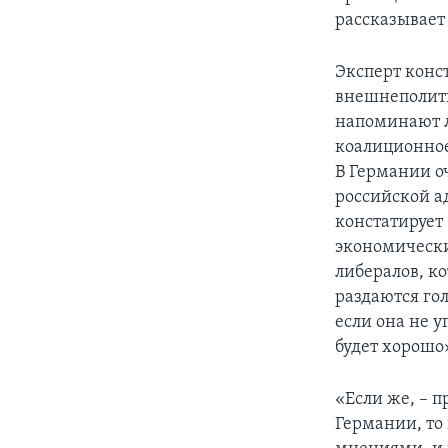
рассказывает
Эксперт конс
внешнеполити
напоминают л
коалиционное
В Германии 
российской а
констатирует
экономически
либералов, к
раздаются гол
если она не у
будет хорошо
«Если же, – 
Германии, то