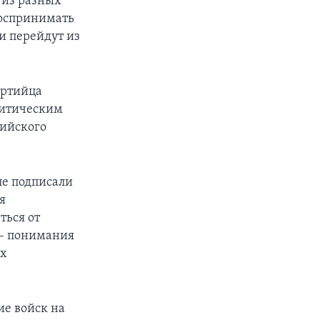
 из разных
воспринимать
и перейдут из
артийца
литическим
сийского
пе подписали
я
ться от
 – понимания
ых
ие войск на