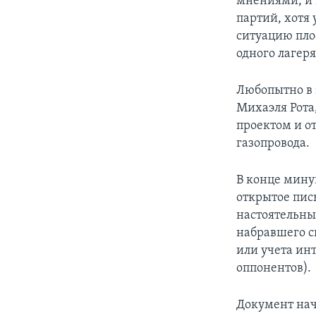
мнениями, и 
партий, хотя
ситуацию пло
одного лагеря
Любопытно в э
Михаэля Рота
проектом и о
газопровода.
В конце мину
открытое пис
настоятельны
набравшего с
или учета ин
оппонентов).
Документ нач