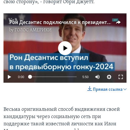
свою сторону», - говорит Обри Джуетт.
Рон Десантис подключился к президентской гонке
by
ГОЛОС АМЕРИКИ
No media source currently available
0:00
5:50
Прямая ссылка
Весьма оригинальный способ выдвижения своей
кандидатуры через социальную сеть при
поддержке такой известной личности как Илон