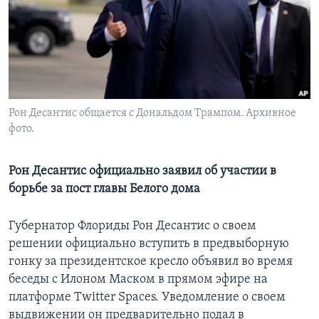
Learning English
СОЦИАЛЬНЫЕ СЕТИ
Рон Десантис общается с Дональдом Трампом. Архивное
фото.
Языки
Рон Десантис официально заявил об участии в
борьбе за пост главы Белого дома
Губернатор Флориды Рон Десантис о своем
решении официально вступить в предвыборную
гонку за президентское кресло объявил во время
беседы с Илоном Маском в прямом эфире на
платформе Twitter Spaces. Уведомление о своем
выдвижении он предварительно подал в