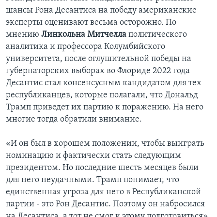
шансы Рона Десантиса на победу американские
эксперты оценивают весьма осторожно. По
мнению
Линкольна Митчелла
политического
аналитика и профессора Колумбийского
университета, после оглушительной победы на
губернаторских выборах во Флориде 2022 года
Десантис стал консенсусным кандидатом для тех
республиканцев, которые полагали, что Дональд
Трамп приведет их партию к поражению. На него
многие тогда обратили внимание.
«И он был в хорошем положении, чтобы выиграть
номинацию и фактически стать следующим
президентом. Но последние шесть месяцев были
для него неудачными. Трамп понимает, что
единственная угроза для него в Республиканской
партии - это Рон Десантис. Поэтому он набросился
на Десантиса, а тот не смог к этому подготовиться».