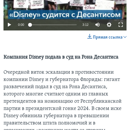
Learning English
0:00
3:12
СОЦИАЛЬНЫЕ СЕТИ
Прямая ссылка
Языки
Компания Disney подала в суд на Рона Десантиса
Очередной виток эскалации в противостоянии
компании Disney и губернатора Флориды: гигант
развлечений подал в суд на Рона Десантиса,
которого многие считают одним из главных
претендентов на номинацию от Республиканской
партии в президентской гонке 2024. В своем иске
Disney обвинила губернатора в превышении
правительством штата полномочий и в