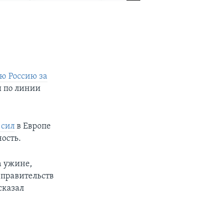
 Россию за
ы по линии
 сил
в Европе
ость.
а ужине,
 правительств
 сказал