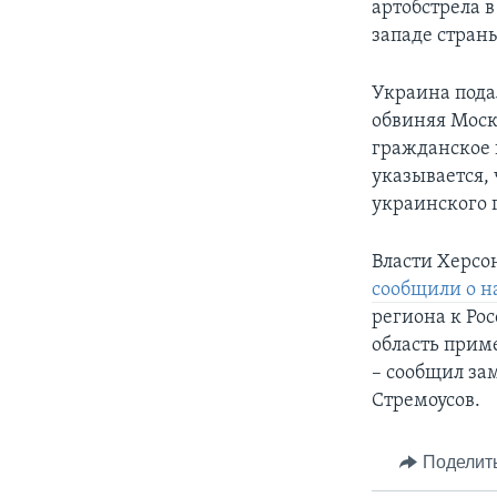
артобстрела 
западе стран
Украина под
обвиняя Моск
гражданское 
указывается,
украинского 
Власти Херсо
сообщили о н
региона к Ро
область прим
– сообщил за
Стремоусов.
Поделит