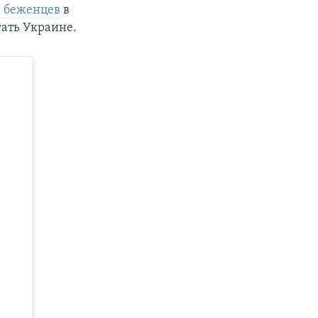
х беженцев
в
гать Украине.