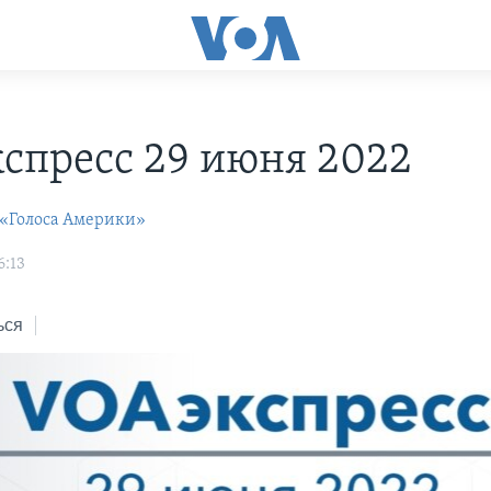
С
спресс 29 июня 2022
 «Голоса Америки»
6:13
ься