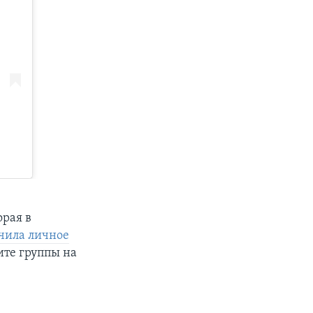
рая в
чила личное
те группы на