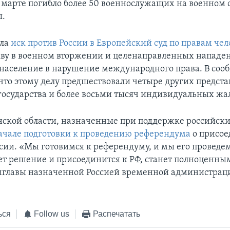
в марте погибло более 50 военнослужащих на военном 
ы.
ала
иск против России в Европейский суд по правам че
ву в военном вторжении и целенаправленных нападе
население в нарушение международного права. В со
 что этому делу предшествовали четыре других предст
государства и более восьми тысяч индивидуальных жа
нской области, назначенные при поддержке российски
ачале подготовки к проведению референдума
о присо
ссии. «Мы готовимся к референдуму, и мы его проведе
ет решение и присоединится к РФ, станет полноценны
мглавы назначенной Россией временной администрац
ься
Follow us
Распечатать