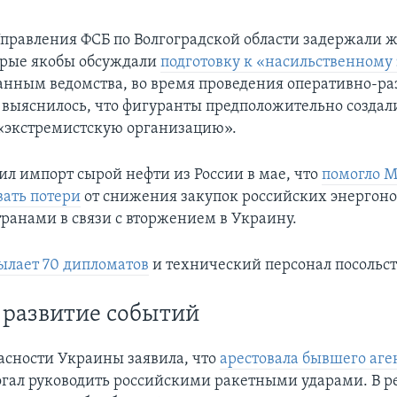
правления ФСБ по Волгоградской области задержали 
орые якобы обсуждали
подготовку к «насильственному 
данным ведомства, во время проведения оперативно-р
выяснилось, что фигуранты предположительно создал
«экстремистскую организацию».
ил импорт сырой нефти из России в мае, что
помогло М
ать потери
от снижения закупок российских энергон
ранами в связи с вторжением в Украину.
ылает 70 дипломатов
и технический персонал посольст
 развитие событий
асности Украины заявила, что
арестовала бывшего аге
гал руководить российскими ракетными ударами. В ре