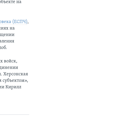
объекте на
ловека (ЕСПЧ)
,
ниях на
общении
авления
лоб.
х войск,
единении
м. Херсонская
м субъектом»,
ии Кирилл