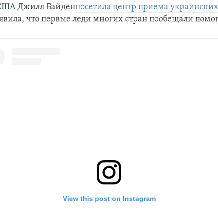
 США Джилл Байден
посетила центр приема украински
явила, что первые леди многих стран пообещали помо