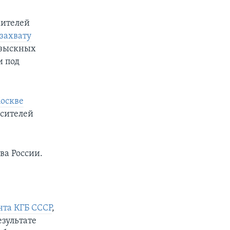
жителей
захвату
азыскных
и под
оскве
осителей
ва России.
нта КГБ СССР
,
зультате