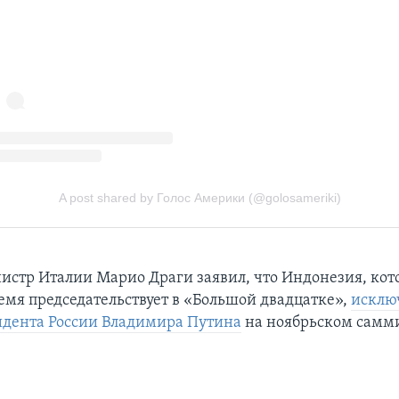
стр Италии Марио Драги заявил, что Индонезия, кото
емя председательствует в «Большой двадцатке»,
исклю
идента России Владимира Путина
на ноябрьском самми