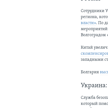
Сотрудники У
региона, кот
власти»
. По 
мероприятий 
Волгоградом 
Китай увелич
скомпенсиров
западными ст
Болгария
выс
Украина:
Служба безоп
который помо