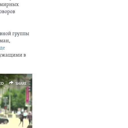
 мирных
оворов
ивной группы
дман,
оде
лужащими в
ED
SHARE