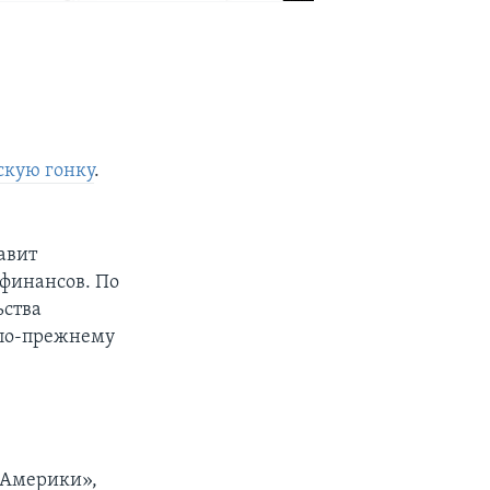
скую гонку
.
авит
финансов. По
ьства
 по-прежнему
 Америки»,