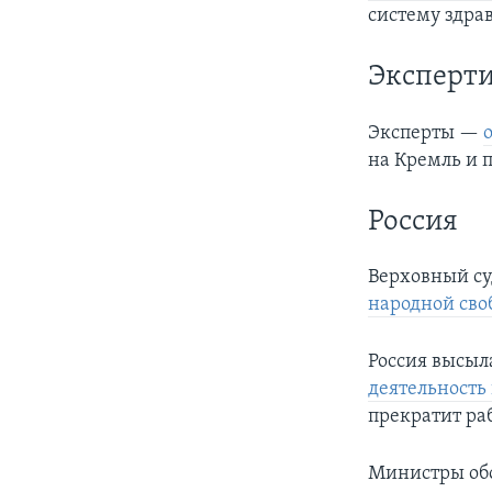
систему здра
Эксперти
Эксперты —
на Кремль и 
Россия
Верховный су
народной св
Россия высыл
деятельность
прекратит раб
Министры обо