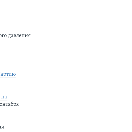
ого давления
Партию
 на
сентября
ли