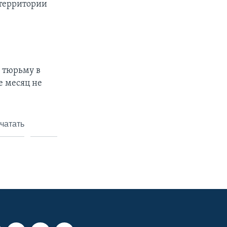
территории
 тюрьму в
же месяц не
чатать