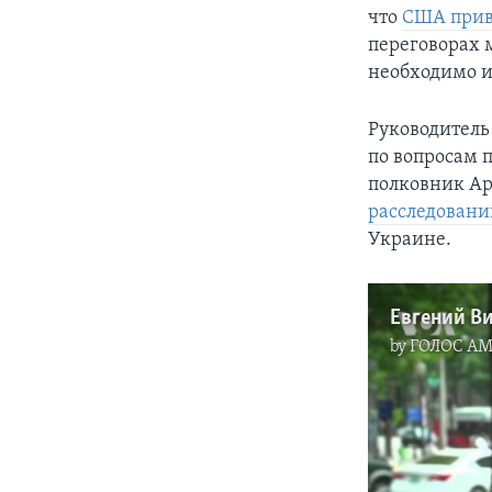
что
США прив
переговорах 
необходимо и
Руководитель
по вопросам 
полковник Ар
расследовани
Украине.
by
ГОЛОС А