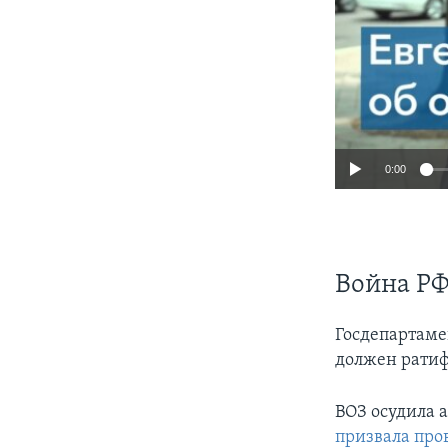
0:00
Война РФ
Госдепартам
должен ратиф
ВОЗ осудила 
призвала про