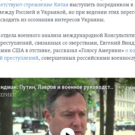
етствуют стремление Китая
выступить посредником в
между Россией и Украиной, но при ведении этих перег
сходить из осознания интересов Украины.
 отдела военного анализа международной Консультат
преступлений, связанных со зверствами, Евгений Вин
мии США в отставке, рассказал «Голосу Америки»
о х
й преступлений
, совершенных российскими военнос
Евгений Виндман: Путин, Лавров и военное руководство РФ однозначно будут фигурантами расследований
EMB
МЕРИКИ
No media source currently available