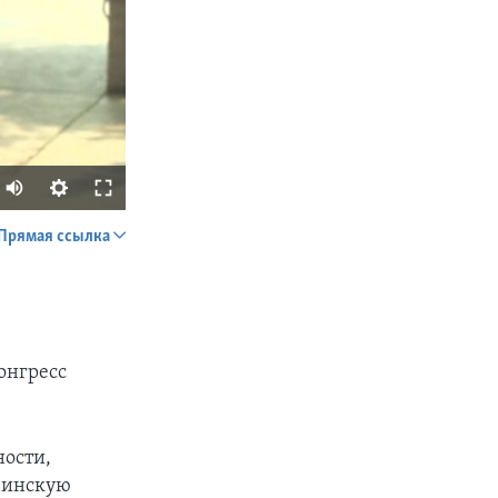
Прямая ссылка
SHARE
онгресс
ности,
px
width
раинскую