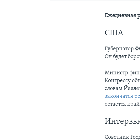
Ежедневная р
США
Губернатор Ф
Он будет бор
Министр фин
Конгрессу об
словам Йеллен
закончатся р
остается кра
Интервь
Советник Гос