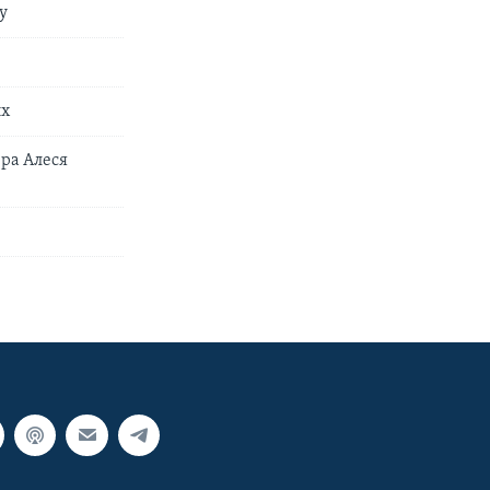
у
ых
ра Алеся