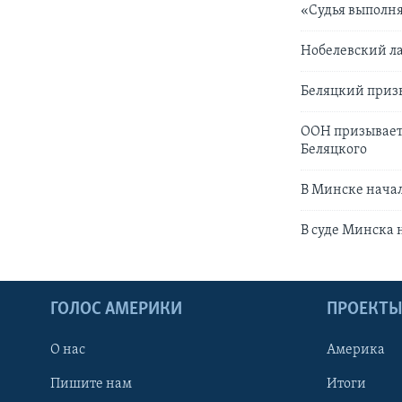
«Судья выполня
Нобелевский ла
Беляцкий призв
ООН призывает 
Беляцкого
В Минске начал
В суде Минска 
ГОЛОС АМЕРИКИ
ПРОЕКТ
О нас
Америка
Пишите нам
Итоги