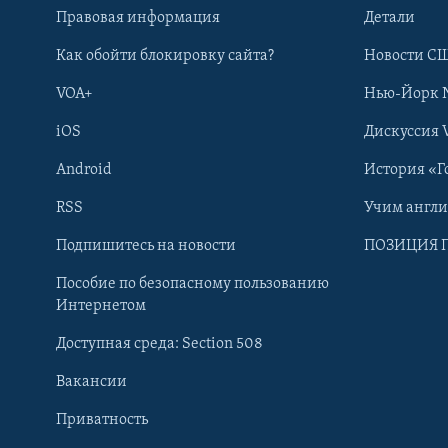
Правовая информация
Детали
Как обойти блокировку сайта?
Новости СШ
VOA+
Нью-Йорк 
iOS
Дискуссия 
Android
История «Г
RSS
Учим англ
Learning English
Подпишитесь на новости
ПОЗИЦИЯ 
Пособие по безопасному пользованию
СОЦИАЛЬНЫЕ СЕТИ
Интернетом
Доступная среда: Section 508
Вакансии
Приватность
Языки