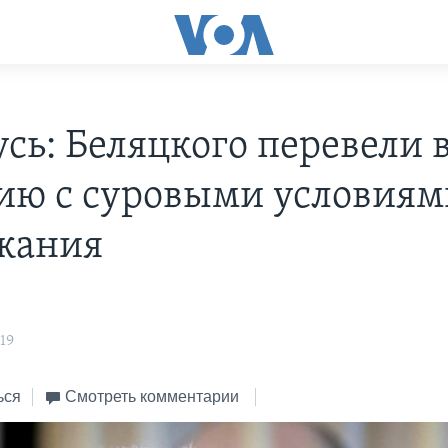
усь: Беляцкого перевели 
ию с суровыми условиям
жания
s
19
ься
Смотреть комментарии