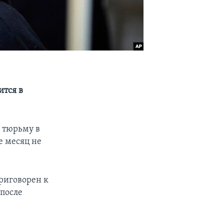
ится в
 тюрьму в
е месяц не
приговорен к
после