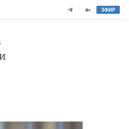
ЭФИР
в
и