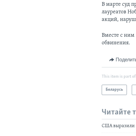
В марте суд 
лауреатов Но
акций, наруш
Вместе с ним
обвинения.
Поделит
This item is part of
Беларусь
Читайте 
США выразили 