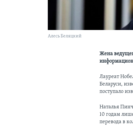
Алесь Беляцкий
Жена ведущег
информацион
Лауреат Нобе
Беларуси, из
поступало изв
Наталья Пинчу
10 годам лиш
перевода в ко