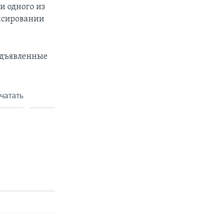
и одного из
ансировании
редъявленные
чатать